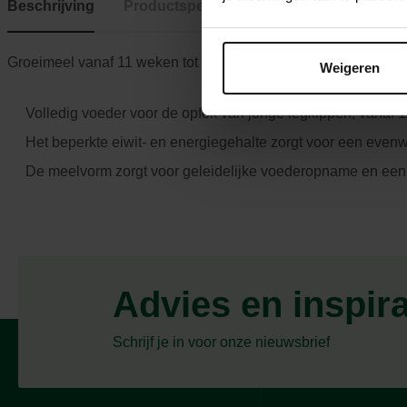
Beschrijving
Productspecificaties
Groeimeel vanaf 11 weken tot het eerste ei
Weigeren
Volledig voeder voor de opfok van jonge legkippen, vanaf 1
Het beperkte eiwit- en energiegehalte zorgt voor een evenw
De meelvorm zorgt voor geleidelijke voederopname en een 
Advies en inspir
Schrijf je in voor onze nieuwsbrief