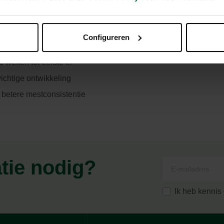
Configureren
1 weken tot eerste ei
ichtige ontwikkeling
betere mestconsistentie
atie nodig?
Ik heb kenni