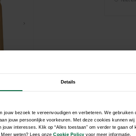
Zwembaden
Aquariums
Onderhoud
Filters & pompen
Nuttige accessoires
Filters & pompen
Ontspanning
Details
om jouw bezoek te vereenvoudigen en verbeteren. We gebruiken
 aan jouw persoonlijke voorkeuren. Met deze cookies kunnen wij
jouw interesses. Klik op “Alles toestaan" om verder te gaan of 
en. Meer weten? Lees onze
Cookie Policy
voor meer informatie.