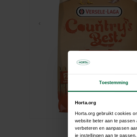
Parasols & schaduwdoeken
Kooien & volières
Tuinhuis
Andere tuinbewoners
Bloempotten & bloembakken
Spelen
Tuinkamer
Verwarming
Nuttige accessoires
Carport
Tuinverlichting
Pergola
Decoratie
Brievenbus
Speeltijd
Bouwmaterialen
Afboording
Kunstgras
Toestemming
Horta.org
Horta.org gebruikt cookies 
website beter aan te passen
verbeteren en aanpassen aan 
je instellingen aan te pass