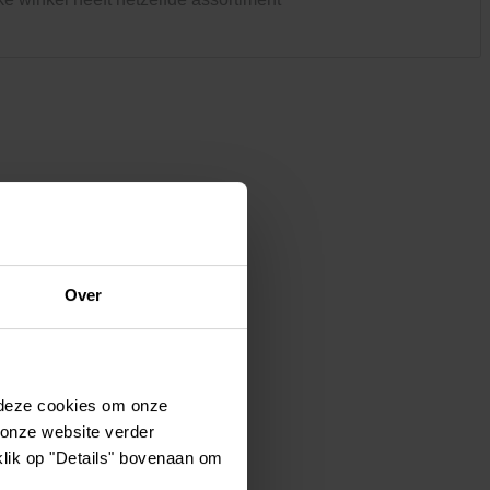
Kledij & schoeisel
Tuinvogels en andere
tuinbewoners
Over
 deze cookies om onze
 onze website verder
klik op "Details" bovenaan om