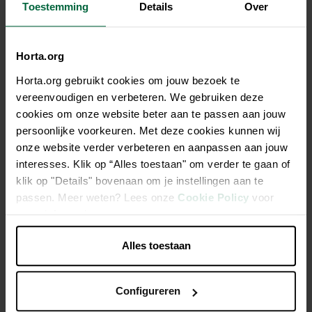
Toestemming
Details
Over
Horta.org
Beschrijving
Horta.org gebruikt cookies om jouw bezoek te
vereenvoudigen en verbeteren. We gebruiken deze
Volledige, kwaliteitsvolle graanmengeling voor een optimale
cookies om onze website beter aan te passen aan jouw
conditie en regelmatige leg
persoonlijke voorkeuren. Met deze cookies kunnen wij
onze website verder verbeteren en aanpassen aan jouw
Fijne mengeling met 33% hoogwaardige legkorrel
interesses. Klik op “Alles toestaan" om verder te gaan of
3 mm legkorrel met mineralen en vitaminen
klik op "Details" bovenaan om je instellingen aan te
passen. Meer weten? Lees onze
Cookie Policy
voor
Zonnebloempitten en gebroken erwten
meer informatie.
Met oesterschelpen voor een sterke eierschaal en gezond
skelet
Alles toestaan
Voor legkippen, sierkippen en ander pluimvee
Configureren