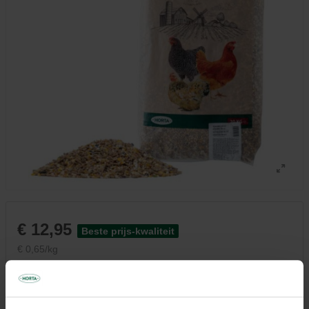
€ 12,95
Beste prijs-kwaliteit
€ 0,65/kg
Niet elke winkel heeft hetzelfde assortiment