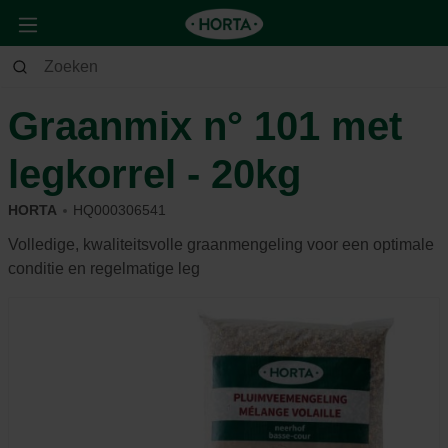
Dier
Pluimvee
Voeding & beloning
Graanmix n° 101 met
legkorrel - 20kg
HORTA
HQ000306541
Volledige, kwaliteitsvolle graanmengeling voor een optimale
conditie en regelmatige leg