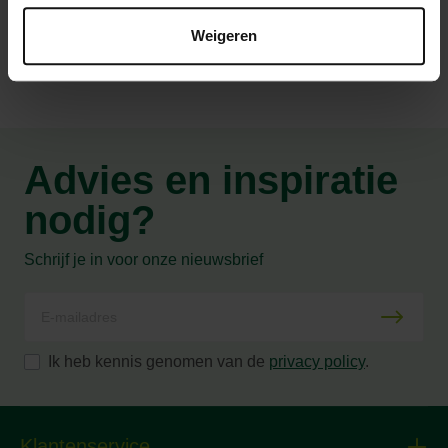
Productspecificaties
Weigeren
Advies en inspiratie
nodig?
Schrijf je in voor onze nieuwsbrief
Ik heb kennis genomen van de
privacy policy
.
Klantenservice