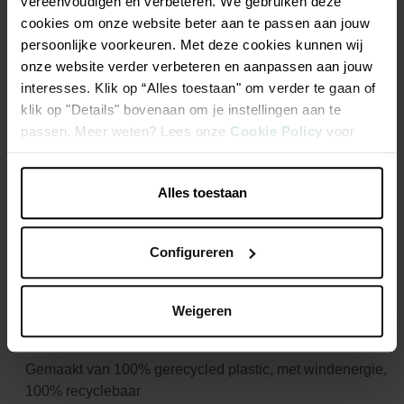
vereenvoudigen en verbeteren. We gebruiken deze
minder kraanwater dat uit de grond gepompt wordt, ofwel
cookies om onze website beter aan te passen aan jouw
beter voor de bodem en de natuur! Daarnaast is regenwater
persoonlijke voorkeuren. Met deze cookies kunnen wij
gratis! Vang regenwater op met de green basics regenton
onze website verder verbeteren en aanpassen aan jouw
plus en bespaar kosten op je waterrekening. Puur natuur:
interesses. Klik op “Alles toestaan" om verder te gaan of
Wist je dat bloemen en planten het meest gelukkig zijn met
klik op "Details" bovenaan om je instellingen aan te
regenwater? In kraanwater zit kalk en andere mineralen die
passen. Meer weten? Lees onze
Cookie Policy
voor
niet in regenwater voorkomen. Een goede reden om lekker
meer informatie.
veel water op te vangen met de green basics plus regenton.
Compleet met voet en kraan. De Elho regenton wordt
Alles toestaan
geleverd met een kraantje en een voet. Door deze op de voet
te plaatsen, staat de ton stabiel en kun je makkelijk een
Configureren
gieter onder het kraantje plaatsen. Doordat het kraantje laag
op de regenton is geplaatst, kun je eenvoudig al het water
aftappen. De speciale plantenbak bovenop voor bloemen of
Weigeren
planten maakt het helemaal af.
Gemaakt van 100% gerecycled plastic, met windenergie,
100% recyclebaar