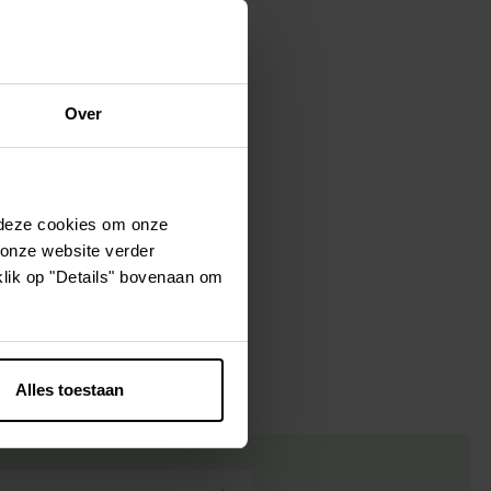
Kledij & schoeisel
Tuinvogels en andere
tuinbewoners
Over
 deze cookies om onze
 onze website verder
klik op "Details" bovenaan om
Alles toestaan