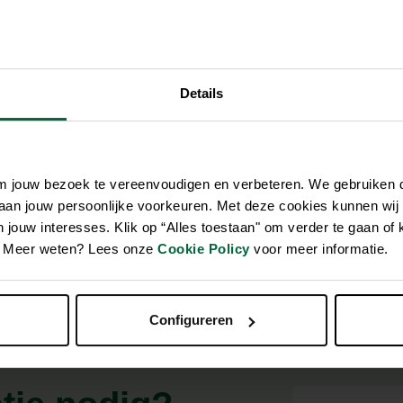
Zwembaden
Aquariums
Onderhoud
Filters & pompen
Nuttige accessoires
Filters & pompen
Ontspanning
Details
om jouw bezoek te vereenvoudigen en verbeteren. We gebruiken
 aan jouw persoonlijke voorkeuren. Met deze cookies kunnen wij
jouw interesses. Klik op “Alles toestaan" om verder te gaan of 
en. Meer weten? Lees onze
Cookie Policy
voor meer informatie.
Configureren