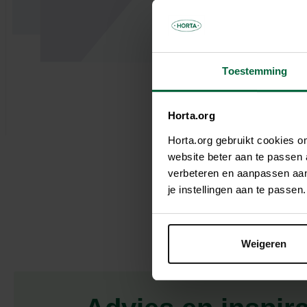
Parasols & schaduwdoeken
Kooien & volières
Tuinhuis
Andere tuinbewoners
Bloempotten & bloembakken
Spelen
Tuinkamer
Verwarming
Nuttige accessoires
Carport
Tuinverlichting
Pergola
Toestemming
Decoratie
Brievenbus
Speeltijd
Bouwmaterialen
Afboording
Horta.org
Kunstgras
Horta.org gebruikt cookies 
website beter aan te passen
verbeteren en aanpassen aan 
je instellingen aan te pass
Weigeren