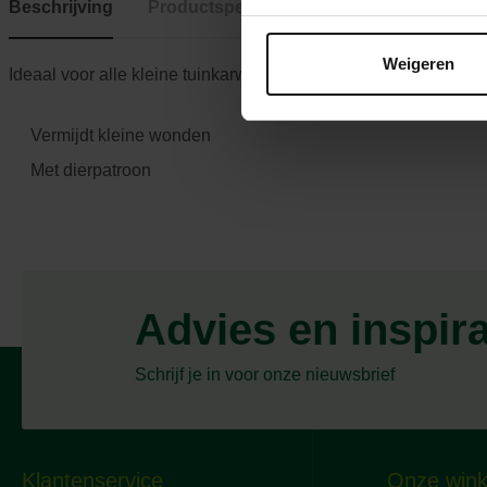
Beschrijving
Productspecificaties
Weigeren
Ideaal voor alle kleine tuinkarweitjes, tuinplezier, vermijdt kl
Vermijdt kleine wonden
Met dierpatroon
Advies en inspir
Schrijf je in voor onze nieuwsbrief
Klantenservice
Onze wink