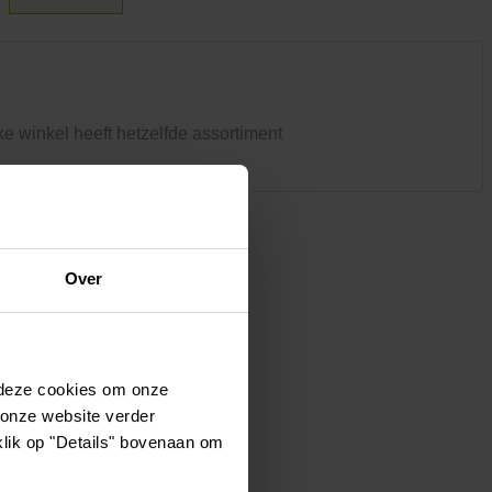
Kledij & schoeisel
Tuinvogels en andere
tuinbewoners
ke winkel heeft hetzelfde assortiment
Over
 deze cookies om onze
 onze website verder
klik op "Details" bovenaan om