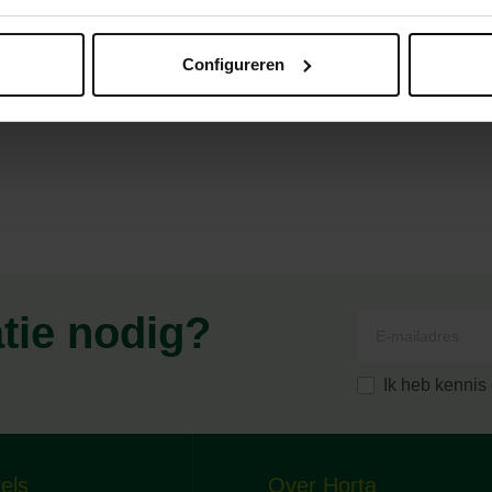
Configureren
eine wonden
atie nodig?
Ik heb kenni
els
Over Horta