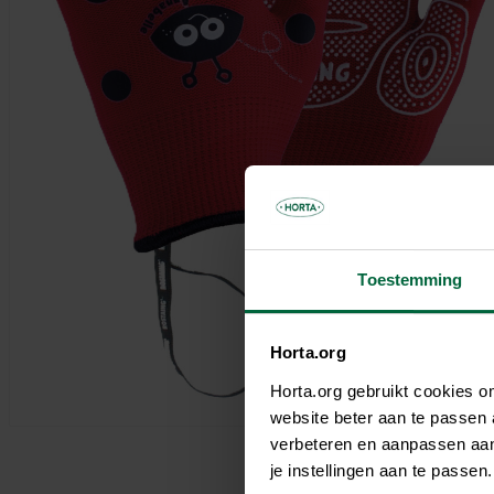
Parasols & schaduwdoeken
Kooien & volières
Tuinhuis
Andere tuinbewoners
Bloempotten & bloembakken
Spelen
Tuinkamer
Verwarming
Nuttige accessoires
Carport
Tuinverlichting
Pergola
Decoratie
Brievenbus
Speeltijd
Bouwmaterialen
Afboording
Kunstgras
Toestemming
Horta.org
Horta.org gebruikt cookies 
website beter aan te passen
verbeteren en aanpassen aan 
je instellingen aan te pass