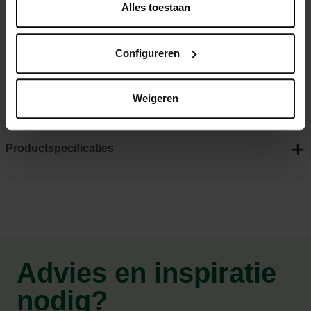
Alles toestaan
gebruiken bij de eethoek of de loungeset in de tuin.
Krachtig en stijlvol
Configureren
Handig en veilig in gebruik
Flexibel brandstofgebruik
Weigeren
Productspecificaties
Advies en inspiratie
nodig?