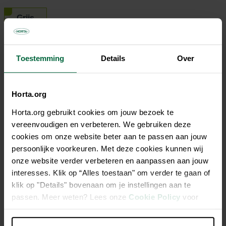
Grijs
€ 299,00
Toestemming
Details
Over
Niet elke winkel heeft hetzelfde assortiment
Horta.org
Horta.org gebruikt cookies om jouw bezoek te
vereenvoudigen en verbeteren. We gebruiken deze
cookies om onze website beter aan te passen aan jouw
persoonlijke voorkeuren. Met deze cookies kunnen wij
Beschrijving
onze website verder verbeteren en aanpassen aan jouw
interesses. Klik op “Alles toestaan" om verder te gaan of
Deze terrasverwarmer van SUNRED® geeft sfeer en warmte
klik op "Details" bovenaan om je instellingen aan te
met een stijlvolle look en een hoog vermogen van 10000
passen. Meer weten? Lees onze
Cookie Policy
voor
Watt. Dit type terrasverwarmer werkt zowel op propaan- als
meer informatie.
op butaangas. Door zijn geringe hoogte van ca. anderhalve
meter is deze terrasverwarmer perfect geschikt om te