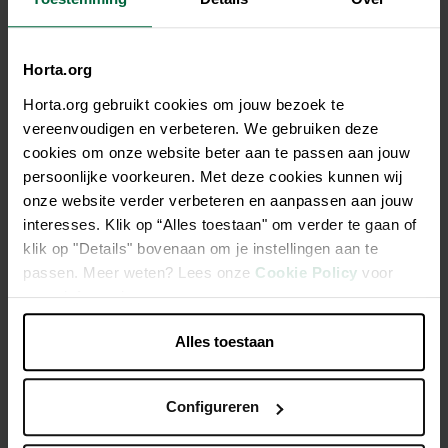
Niet elke winkel heeft hetzelfde assortiment
Horta.org
Horta.org gebruikt cookies om jouw bezoek te
vereenvoudigen en verbeteren. We gebruiken deze
Beschrijving
cookies om onze website beter aan te passen aan jouw
persoonlijke voorkeuren. Met deze cookies kunnen wij
Hoskyn Pacific schotel, 22x3 cm, handgemaakt geglazuurd
onze website verder verbeteren en aanpassen aan jouw
terracotta, vorstbestendig, uv-bestendig, handgemaakte pot
interesses. Klik op “Alles toestaan" om verder te gaan of
met drainagegaten. Kleur blauw.
klik op "Details" bovenaan om je instellingen aan te
passen. Meer weten? Lees onze
Cookie Policy
voor
Vorstbestendig, UV-bestendig
meer informatie.
Handgemaakt
Alles toestaan
Doorboord
Configureren
Productspecificaties