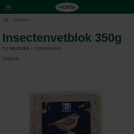
Dier
Tuinvogel
Voeding & beloning
Insectenvetblok 350g
CJ WILDLIFE
HQ000016885
Vetblok