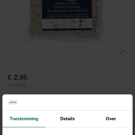
€ 2,95
€ 8,43/kg
Niet elke winkel heeft hetzelfde assortiment
Toestemming
Details
Over