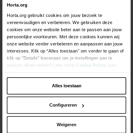
Beschrijving
Horta.org
Horta.org gebruikt cookies om jouw bezoek te
Vetblok met insecten is een energierijke traktatie voor een
vereenvoudigen en verbeteren. We gebruiken deze
grote variëteit vogels. Door de optimale vethardheid kan dit
cookies om onze website beter aan te passen aan jouw
insectenvetblok het hele jaar door worden aangeboden en is
persoonlijke voorkeuren. Met deze cookies kunnen wij
een goede opname gegarandeerd.
onze website verder verbeteren en aanpassen aan jouw
interesses. Klik op “Alles toestaan" om verder te gaan of
Geschikt voor gebruik in een vetblokhouder, vetblokhuis of
klik op "Details" bovenaan om je instellingen aan te
vanaf de grond.
passen. Meer weten? Lees onze
Cookie Policy
voor
meer informatie.
Goedgekeurd door Natuurpunt
Alles toestaan
Productspecificaties
Configureren
Weigeren