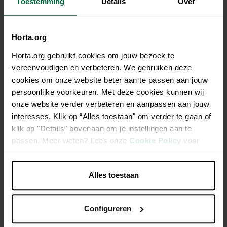
Toestemming
Details
Over
€ 0,95/kg
Niet elke winkel heeft hetzelfde assortiment
Horta.org
Horta.org gebruikt cookies om jouw bezoek te
vereenvoudigen en verbeteren. We gebruiken deze
cookies om onze website beter aan te passen aan jouw
persoonlijke voorkeuren. Met deze cookies kunnen wij
Beschrijving
onze website verder verbeteren en aanpassen aan jouw
interesses. Klik op “Alles toestaan" om verder te gaan of
Kwaliteitsgraanmengeling voor de kweek, met Franse cribs
klik op "Details" bovenaan om je instellingen aan te
maïs
passen. Meer weten? Lees onze
Cookie Policy
voor
meer informatie.
Ideale mengeling voor kweekseizoen
Alles toestaan
Met 26% Franse cribs maïs
Configureren
Productspecificaties