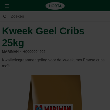
Dier
Duif
Voeding & beloning
Kweek Geel Cribs
25kg
MARIMAN
HQ000004202
Kwaliteitsgraanmengeling voor de kweek, met Franse cribs
maïs