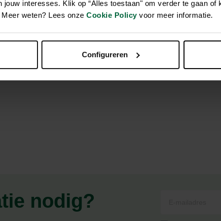
jouw interesses. Klik op “Alles toestaan" om verder te gaan of 
en. Meer weten? Lees onze
Cookie Policy
voor meer informatie.
or hondeneigenaren die op zoek zijn naar een lange, duurzame e
jn kracht en elegantie, waardoor ze perfect is voor training, w
Configureren
t nu gaat om training, een ontspannen wandeling of een dag in he
eelzijdigheid en een vleugje klasse.
atie nodig?