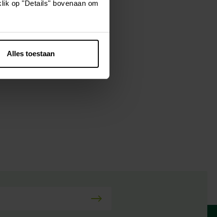
klik op "Details" bovenaan om
n stijlvolle
andelingen in
Alles toestaan
t park, de