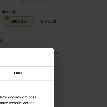
Kledij & schoeisel
Tuinvogels en andere
dte (cm)
tuinbewoners
180 x 1,2
180 x 1,8
5
ke winkel heeft hetzelfde assortiment
Over
 deze cookies om onze
 onze website verder