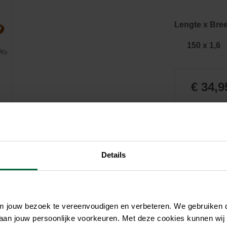
Zwembaden
Aquariums
Onderhoud
Filters & pompen
Nuttige accessoires
Filters & pompen
Lengte x Bree
Ontspanning
150 x 1,6
€ 34,9
Niet el
Details
om jouw bezoek te vereenvoudigen en verbeteren. We gebruiken
 aan jouw persoonlijke voorkeuren. Met deze cookies kunnen wij