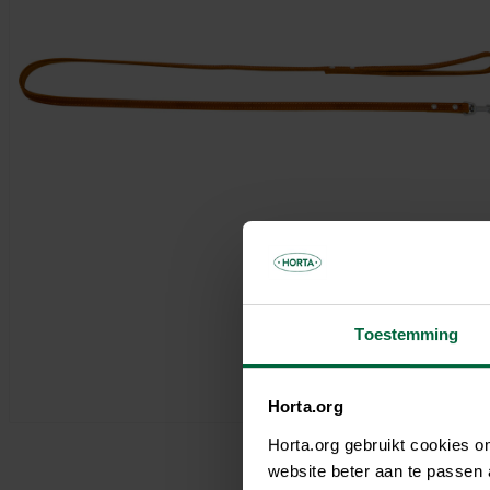
Parasols & schaduwdoeken
Kooien & volières
Tuinhuis
Andere tuinbewoners
Bloempotten & bloembakken
Spelen
Tuinkamer
Verwarming
Nuttige accessoires
Carport
Tuinverlichting
Pergola
Decoratie
Brievenbus
Speeltijd
Bouwmaterialen
Afboording
Kunstgras
Toestemming
Horta.org
Horta.org gebruikt cookies 
website beter aan te passen