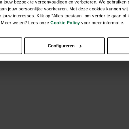
om jouw bezoek te vereenvoudigen en verbeteren. We gebruiken
 aan jouw persoonlijke voorkeuren. Met deze cookies kunnen wij
jouw interesses. Klik op “Alles toestaan" om verder te gaan of 
l hondenkussen van Boon. Dit rechthoekige kussen van 100 x 70
en. Meer weten? Lees onze
Cookie Policy
voor meer informatie.
iteloos in elk interieur past. De stevige maar zachte vulling bi
eren te ontlasten. Het kussen is ontworpen voor dagelijks gebr
 de afneembare en wasbare hoes blijft het kussen eenvoudig sc
Configureren
zoek is naar comfort, kwaliteit en stijl zonder een hoge prijs te