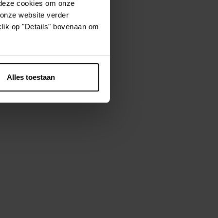
 deze cookies om onze
 onze website verder
klik op "Details" bovenaan om
 cm combineert
edt optimale
uik en gemaakt
hoon en fris.
Alles toestaan
 betalen.