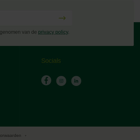
s genomen van de
privacy policy
.
Socials
oorwaarden