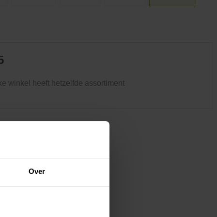
Kledij & schoeisel
Tuinvogels en andere
tuinbewoners
5
ke winkel heeft hetzelfde assortiment
Over