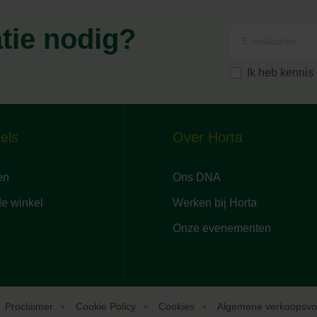
atie nodig?
Ik heb kenni
els
Over Horta
en
Ons DNA
de winkel
Werken bij Horta
Onze evenementen
Proclaimer
Cookie Policy
Cookies
Algemene verkoopsv