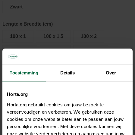
Zwart
Lengte x Breedte (cm)
100 x 1
100 x 1,5
100 x 2
100 x 2,5
130 x 1
130 x 1,5
130 x 2
130 x 2,5
200 x 2
Toestemming
Details
Over
200 x 2,5
300 x 2
300 x 2,5
Horta.org
€ 8,95
Horta.org gebruikt cookies om jouw bezoek te
vereenvoudigen en verbeteren. We gebruiken deze
cookies om onze website beter aan te passen aan jouw
Niet elke winkel heeft hetzelfde assortiment
persoonlijke voorkeuren. Met deze cookies kunnen wij
onze website verder verbeteren en aanpassen aan jouw