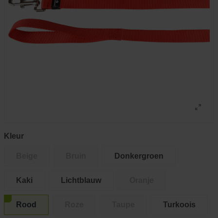
Kleur
Beige
Bruin
Donkergroen
Kaki
Lichtblauw
Oranje
Rood
Roze
Taupe
Turkoois