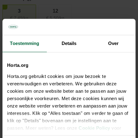
3
12
€ 7,49/kg
€ 5,50/kg
€ 22,45
Toestemming
Details
Over
Beste prijs-kwaliteit
Niet elke winkel heeft hetzelfde assortiment
Horta.org
Horta.org gebruikt cookies om jouw bezoek te
vereenvoudigen en verbeteren. We gebruiken deze
cookies om onze website beter aan te passen aan jouw
persoonlijke voorkeuren. Met deze cookies kunnen wij
Beschrijving
onze website verder verbeteren en aanpassen aan jouw
interesses. Klik op “Alles toestaan" om verder te gaan of
Horta PURE hondenvoeding. Premium hondenvoeding die
klik op "Details" bovenaan om je instellingen aan te
alle essentiële bouwstoffen bevat voor een puppy of jonge
passen. Meer weten? Lees onze
Cookie Policy
voor
hond tot 15 maanden van een groot ras.
meer informatie.