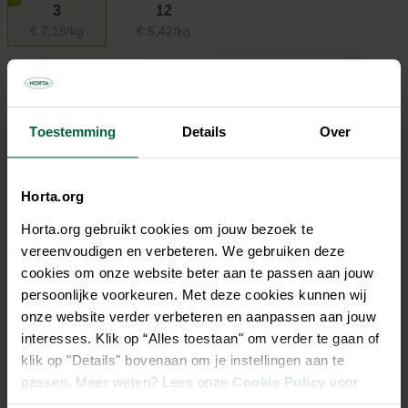
3
12
€ 7,15/kg
€ 5,42/kg
€ 21,45
Beste prijs-kwaliteit
Toestemming
Details
Over
Niet elke winkel heeft hetzelfde assortiment
Horta.org
Horta.org gebruikt cookies om jouw bezoek te
vereenvoudigen en verbeteren. We gebruiken deze
cookies om onze website beter aan te passen aan jouw
Beschrijving
persoonlijke voorkeuren. Met deze cookies kunnen wij
onze website verder verbeteren en aanpassen aan jouw
Horta Pure Medium Adult Lamb & Rice is een premium
interesses. Klik op “Alles toestaan" om verder te gaan of
hondenvoeding, speciaal ontwikkeld voor volwassen
klik op "Details" bovenaan om je instellingen aan te
middelgrote honden van 12 maanden tot 7 jaar. Het
passen. Meer weten? Lees onze
Cookie Policy
voor
uitgebalanceerde recept met een hoog aandeel lamsvlees
meer informatie.
en rijst levert alle essentiële voedingsstoffen die je hond