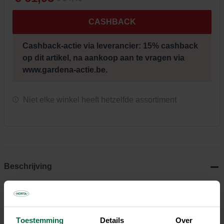
CASHBACK
Cashback-actie via leverancier: 15% cashback
op dit artikel, na aankoop aan te vragen via
www.gardena-actie.be.
Niet elke winkel heeft hetzelfde assortiment
Beschrijving
De Micro-Drip-Bewatering Heggen/Struiken Set (25 m) van
GARDENA zorgt voor een waterzuinige en betrouwbare
bewatering van je heggen, struiken, buxussen of
Toestemming
Details
Over