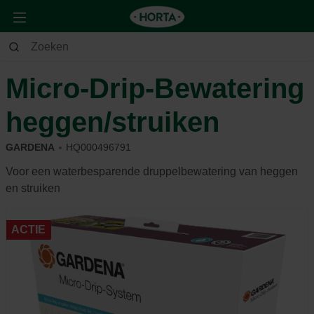
Tuin
Bewatering
Slimme systemen
Micro-Drip-Bewatering
heggen/struiken
GARDENA
HQ000496791
Voor een waterbesparende druppelbewatering van heggen
en struiken
ACTIE