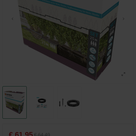
€ 61,95
€ 64,49