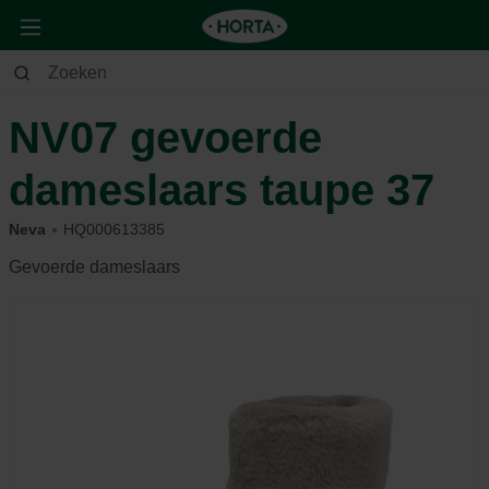
Tuin
Andere
Kledij & schoeisel
NV07 gevoerde
dameslaars taupe 37
Neva
HQ000613385
Gevoerde dameslaars