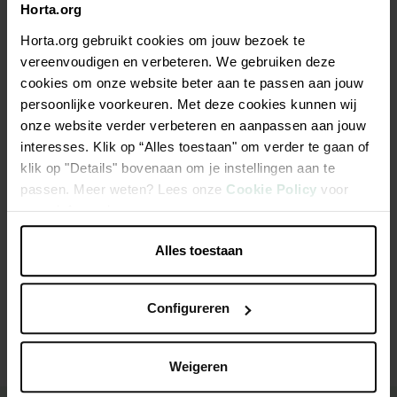
€ 41,95
Horta.org
Horta.org gebruikt cookies om jouw bezoek te
Niet elke winkel heeft hetzelfde assortiment
vereenvoudigen en verbeteren. We gebruiken deze
cookies om onze website beter aan te passen aan jouw
persoonlijke voorkeuren. Met deze cookies kunnen wij
onze website verder verbeteren en aanpassen aan jouw
interesses. Klik op “Alles toestaan" om verder te gaan of
Beschrijving
klik op "Details" bovenaan om je instellingen aan te
passen. Meer weten? Lees onze
Cookie Policy
voor
NV07 gevoerde dameslaars taupe 37
meer informatie.
Alles toestaan
Productspecificaties
Configureren
Weigeren