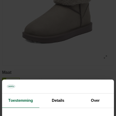
Maat
37
38
39
40
41
42
Toestemming
Details
Over