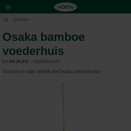
Tuin
Andere
Tuinvogels en andere tuinbewoners
Osaka bamboe
voederhuis
CJ WILDLIFE
HQ000665163
Snacken in stijl: ontdek het Osaka voederhuisje