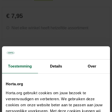
€ 7,95
Niet elke winkel heeft hetzelfde assortiment
Beschrijving
Toestemming
Details
Over
Strakke, elegante lijnen. Een minimalistisch design waarbij
functionaliteit en schoonheid hand in hand gaan.
Horta.org
Vervaardigd uit gerecycleerde materialen met een unieke,
handgemaakte afwerking en volledig recycleerbaar. Ecopots
Horta.org gebruikt cookies om jouw bezoek te
worden in België ontworpen en zijn gebaseerd op de
vereenvoudigen en verbeteren. We gebruiken deze
Scandinavische designfilosofie. Met onze potten willen we
cookies om onze website beter aan te passen aan jouw
een gevoel van rust creëren dat ontbreekt in ons dagelijkse,
persoonlijke voorkeuren. Met deze cookies kunnen wij