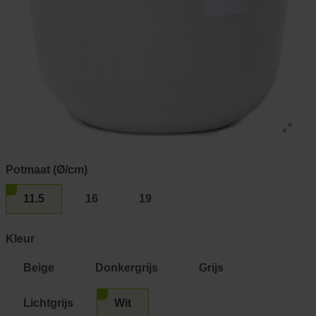
Potmaat (Ø/cm)
11.5
16
19
Kleur
Beige
Donkergrijs
Grijs
Lichtgrijs
Wit