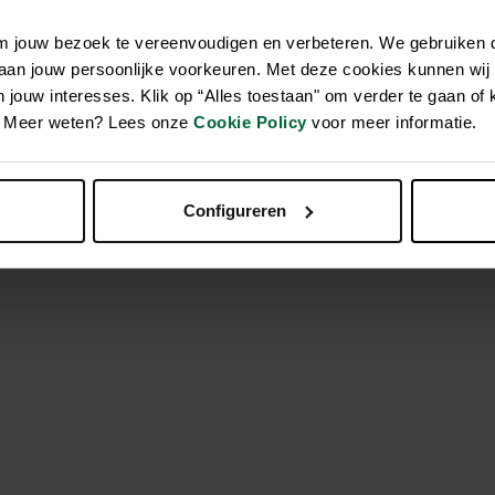
om jouw bezoek te vereenvoudigen en verbeteren. We gebruiken
 aan jouw persoonlijke voorkeuren. Met deze cookies kunnen wij
unctionaliteit en schoonheid hand in hand gaan. Vervaardigd uit
jouw interesses. Klik op “Alles toestaan" om verder te gaan of 
ig recycleerbaar. Ecopots worden in België ontworpen en zijn
en. Meer weten? Lees onze
Cookie Policy
voor meer informatie.
en gevoel van rust creëren dat ontbreekt in ons dagelijkse, str
 pot verschillend is. Onze samengestelde formule van gerecyc
 sterk en duurzaam, maar ook zeer licht. Ecopots zijn UV-besten
al zijn voor zowel binnen- als buitengebruik. Ze hebben een 
Configureren
t voor iedereen die op zoek is naar een combinatie van tijdloos d