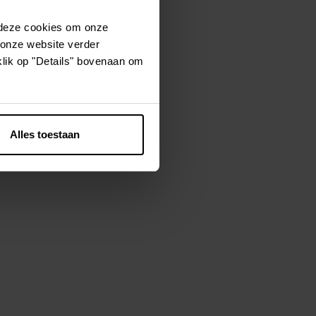
 deze cookies om onze
 onze website verder
 gerecycleerde
klik op "Details" bovenaan om
 gebaseerd op
essvolle leven.
leerde
dig, breukvast
unieke
Alles toestaan
esign en