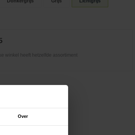
Donkergrijs
Grijs
Lichtgrijs
Kledij & schoeisel
Tuinvogels en andere
tuinbewoners
5
ke winkel heeft hetzelfde assortiment
Over