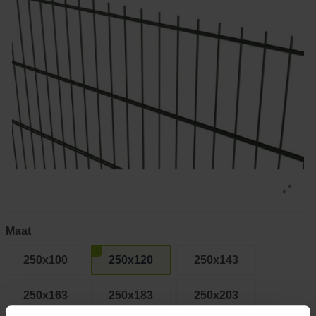
Maat
250x100
250x120
250x143
250x163
250x183
250x203