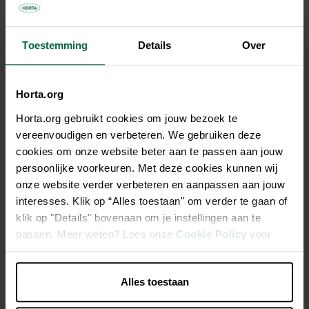
250x223
250x243
Toestemming
Details
Over
Kleur
Groen
Zwart
Horta.org
Horta.org gebruikt cookies om jouw bezoek te
€ 56,55
vereenvoudigen en verbeteren. We gebruiken deze
cookies om onze website beter aan te passen aan jouw
persoonlijke voorkeuren. Met deze cookies kunnen wij
Niet elke winkel heeft hetzelfde assortiment
onze website verder verbeteren en aanpassen aan jouw
interesses. Klik op “Alles toestaan" om verder te gaan of
klik op "Details" bovenaan om je instellingen aan te
passen. Meer weten? Lees onze
Cookie Policy
voor
meer informatie.
Beschrijving
Alles toestaan
Paneel 2D 6/5/6-Maas 50 X 200mm-Hoogte 1200mm