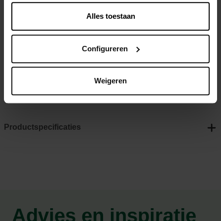
dempende werking. De laars bestaat sinds 2012 en bestaat
Alles toestaan
uit natuurrubber, dit zorgt voor zijn flexibiliteit, duurzaamheid
en waterdichtheid. De aangepaste vorm van de laars zorgt
voor een goede ondersteuning aan de voet en de enkel.
Configureren
Zelfreinigende noppenzool
Weigeren
Grip en tractie
Productspecificaties
Advies en inspiratie