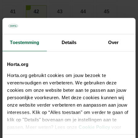
41
42
43
44
45
46
47
48
49
50
Toestemming
Details
Over
€ 149,00
Horta.org
Niet elke winkel heeft hetzelfde assortiment
Horta.org gebruikt cookies om jouw bezoek te
vereenvoudigen en verbeteren. We gebruiken deze
cookies om onze website beter aan te passen aan jouw
persoonlijke voorkeuren. Met deze cookies kunnen wij
onze website verder verbeteren en aanpassen aan jouw
Beschrijving
interesses. Klik op “Alles toestaan" om verder te gaan of
klik op "Details" bovenaan om je instellingen aan te
De rubberen zool bestaat uit 3 lagen, waardoor de laars nog
passen. Meer weten? Lees onze
Cookie Policy
voor
comfortabeler en stabieler zal lopen en
meer informatie.
vermoeidheidsverschijnselen zullen verminderen door de