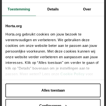
Toestemming
Details
Over
Beschrijving
Horta.org
De heerlijkste steenoven pizza’s zo uit je kamado BBQ!
Horta.org gebruikt cookies om jouw bezoek te
Pizza bakken op je keramische BBQ doe je natuurlijk met de
vereenvoudigen en verbeteren. We gebruiken deze
pizzasteen van The Bastard. De pizzastenen van The
cookies om onze website beter aan te passen aan jouw
Bastard zijn gemaakt van speciaal cordieriet keramiek en op
persoonlijke voorkeuren. Met deze cookies kunnen wij
zeer hoge temperatuur gefabriceerd. Ze zijn daarom geschikt
onze website verder verbeteren en aanpassen aan jouw
om op hoge temperaturen pizza mee te bakken. Wij
interesses. Klik op “Alles toestaan" om verder te gaan of
adviseren de pizzasteen te gebruiken in combinatie met de
klik op "Details" bovenaan om je instellingen aan te
Plate setter / Heat deflector om verbranding van de pizza op
passen. Meer weten? Lees onze
Cookie Policy
voor
de steen te voorkomen.
meer informatie.
Alles toestaan
De pizzastenen van The Bastard zijn gemaakt van
speciaal cordieriet keramiek en op zeer hoge temperatuur
afgebakken. Je maakt er de perfect Italiaanse pizza mee.
Configureren