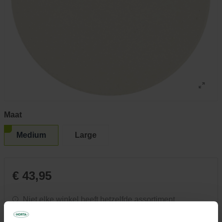
Maat
Medium
Large
€ 43,95
Niet elke winkel heeft hetzelfde assortiment