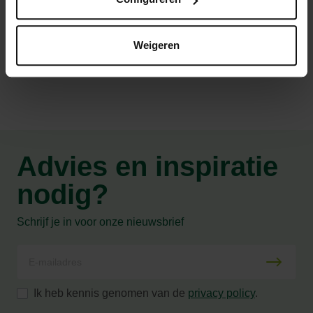
Productspecificaties
Weigeren
Advies en inspiratie
nodig?
Schrijf je in voor onze nieuwsbrief
Ik heb kennis genomen van de
privacy policy
.