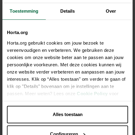
1
2
3
4
10
20
Toestemming
Details
Over
€ 4,35
Horta.org
Beste prijs-kwaliteit
Horta.org gebruikt cookies om jouw bezoek te
Niet elke winkel heeft hetzelfde assortiment
vereenvoudigen en verbeteren. We gebruiken deze
cookies om onze website beter aan te passen aan jouw
persoonlijke voorkeuren. Met deze cookies kunnen wij
onze website verder verbeteren en aanpassen aan jouw
interesses. Klik op “Alles toestaan" om verder te gaan of
klik op "Details" bovenaan om je instellingen aan te
Beschrijving
passen. Meer weten? Lees onze
Cookie Policy
voor
meer informatie.
Pressed bone 10cm 4 st.
Alles toestaan
Natuurlijk en vetarm
Lang kauwplezier
Configureren