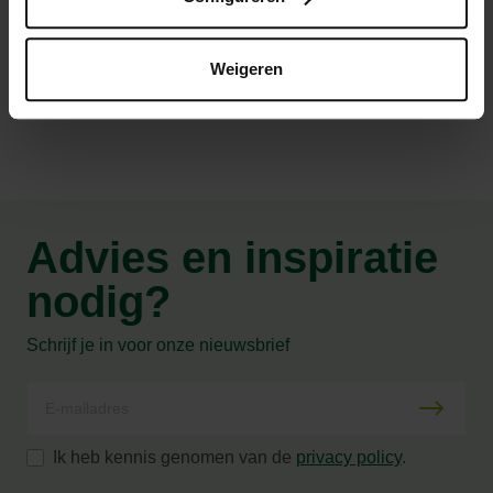
Productspecificaties
Weigeren
Advies en inspiratie
nodig?
Schrijf je in voor onze nieuwsbrief
Ik heb kennis genomen van de
privacy policy
.