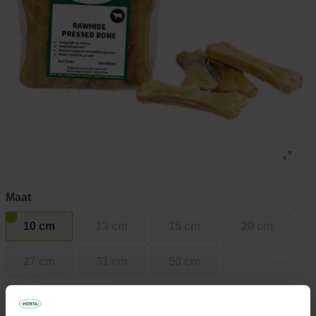
Maat
10 cm
13 cm
15 cm
20 cm
27 cm
31 cm
50 cm
Stuks per verpakking