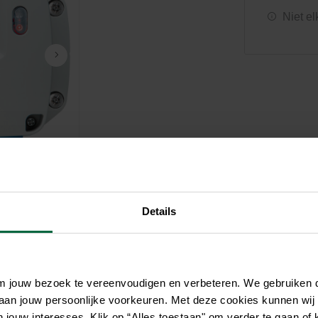
Zwembaden
Aquariums
Onderhoud
Niet el
Filters & pompen
Nuttige accessoires
Filters & pompen
Ontspanning
Details
om jouw bezoek te vereenvoudigen en verbeteren. We gebruiken
 aan jouw persoonlijke voorkeuren. Met deze cookies kunnen wij
jouw interesses. Klik op “Alles toestaan" om verder te gaan of 