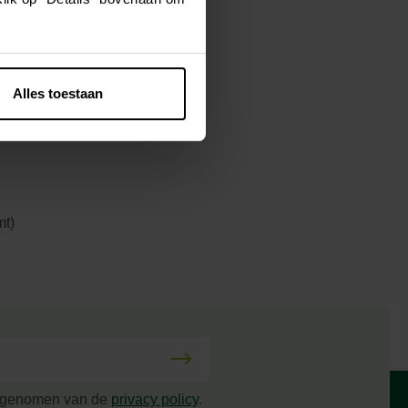
tuurde open-
Alles toestaan
mt)
s genomen van de
privacy policy
.