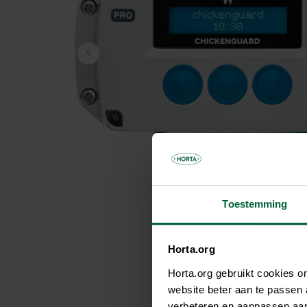
Parasols & schaduwdoeken
Kooien & volières
Tuinhuis
Andere tuinbewoners
Bloempotten & bloembakken
Spelen
Tuinkamer
Verwarming
Nuttige accessoires
Carport
Tuinverlichting
Pergola
Decoratie
Brievenbus
Speeltijd
Bouwmaterialen
Afboording
Kunstgras
Toestemming
Horta.org
Horta.org gebruikt cookies 
website beter aan te passen
verbeteren en aanpassen aan 