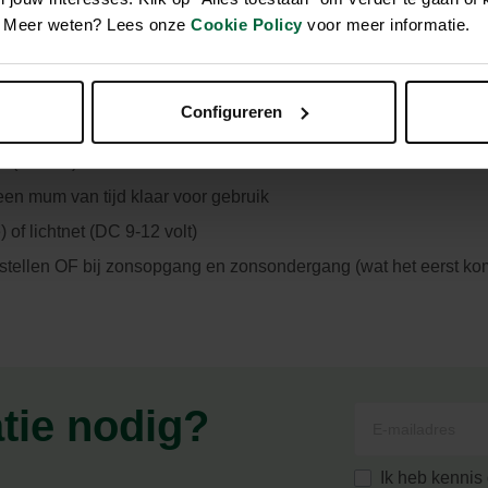
en. Meer weten? Lees onze
Cookie Policy
voor meer informatie.
ist een serieuze upgrade gekregen! Naast onze slimme tijdges
evoegd waarmee je in een mum van tijd aan de slag kunt.
Configureren
(tot -20°)
en mum van tijd klaar voor gebruik
 of lichtnet (DC 9-12 volt)
instellen OF bij zonsopgang en zonsondergang (wat het eerst ko
atie nodig?
Ik heb kenni