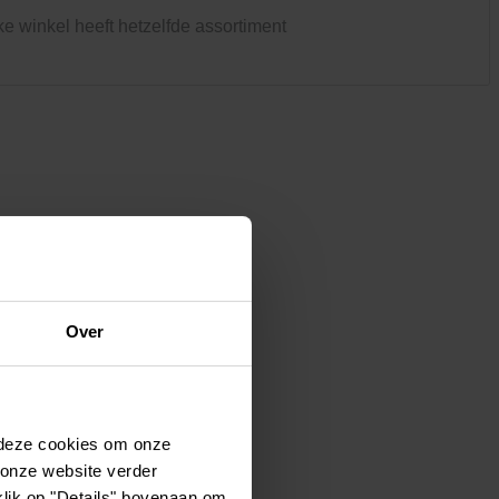
Kledij & schoeisel
ke winkel heeft hetzelfde assortiment
Tuinvogels en andere
tuinbewoners
Over
 deze cookies om onze
 onze website verder
klik op "Details" bovenaan om