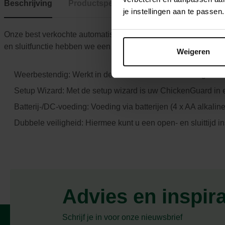
Beschrijving
Productspecificaties
je instellingen aan te pass
Onze best verkochte automatische kippenhokopener heeft zoju
en sluitfunctie hebben we een automatische instelwizard toeg
Weigeren
Weerbestendig: Werkt in de meest extreme omstandigheden 
Setup Wizard: Met de setup wizard is uw ChickenGuard in e
Batterij-/DC-voeding: Voeding via batterijen (4 x AA alkaline)
Dubbele veiligheid: Hiermee kunt u een open- en sluittijd 
Advies en inspir
Schrijf je in voor onze nieuwsbrief