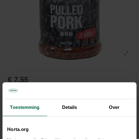
€ 7,55
€ 35,96/kg
Niet elke winkel heeft hetzelfde assortiment
Toestemming
Details
Over
Horta.org