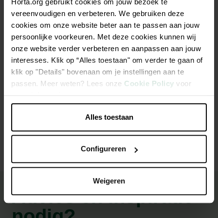
Horta.org gebruikt cookies om jouw bezoek te
Beschrijving
vereenvoudigen en verbeteren. We gebruiken deze
cookies om onze website beter aan te passen aan jouw
Not Just BBQ - Pulled Pork Rub
persoonlijke voorkeuren. Met deze cookies kunnen wij
onze website verder verbeteren en aanpassen aan jouw
Geschikt voor slow cooking BBQ gerechten
interesses. Klik op “Alles toestaan" om verder te gaan of
klik op "Details" bovenaan om je instellingen aan te
Direct klaar voor gebruik
passen. Meer weten? Lees onze
Cookie Policy
voor
meer informatie.
Productspecificaties
Alles toestaan
Configureren
Weigeren
Advies en inspiratie
nodig?