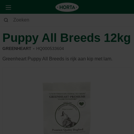
Dier
Hond
Voeding & beloning
Puppy All Breeds 12kg
GREENHEART
HQ000533604
Greenheart Puppy All Breeds is rijk aan kip met lam.