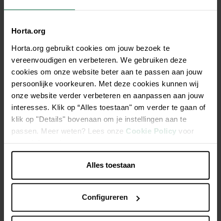
Horta.org
Horta.org gebruikt cookies om jouw bezoek te
Beschrijving
vereenvoudigen en verbeteren. We gebruiken deze
cookies om onze website beter aan te passen aan jouw
Speciaal voor pups voor alle rassen vanaf 2 weken met een
persoonlijke voorkeuren. Met deze cookies kunnen wij
goede acceptatie. Rijk in kip met lam.
onze website verder verbeteren en aanpassen aan jouw
interesses. Klik op “Alles toestaan" om verder te gaan of
Door de samenstelling van Greenheart Puppy All Breeds
klik op "Details" bovenaan om je instellingen aan te
brokken ontwikkelt jouw pup zich optimaal.
passen. Meer weten? Lees onze
Cookie Policy
voor
meer informatie.
De brokken van Greenheart zijn samengesteld met
hoogwaardige ingrediënten en bevatten geen kunstmatige
Alles toestaan
geur-, kleur- en smaakstoffen.
Configureren
Productspecificaties