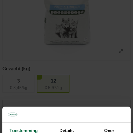
Gewicht (kg)
3
12
€ 8,45/kg
€ 5,97/kg
€ 71,60
Niet elke winkel heeft hetzelfde assortiment
Toestemming
Details
Over