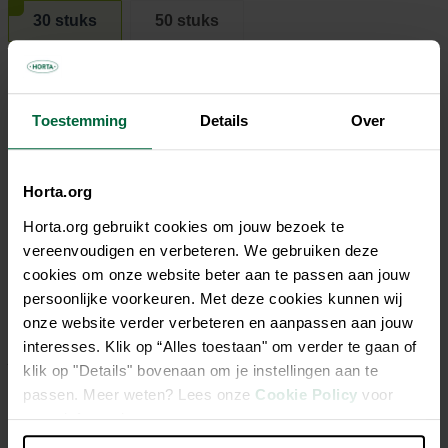
30 stuks
50 stuks
€ 18,95
Toestemming
Details
Over
Niet elke winkel heeft hetzelfde assortiment
Horta.org
Horta.org gebruikt cookies om jouw bezoek te
vereenvoudigen en verbeteren. We gebruiken deze
cookies om onze website beter aan te passen aan jouw
Beschrijving
persoonlijke voorkeuren. Met deze cookies kunnen wij
onze website verder verbeteren en aanpassen aan jouw
Met deze geweldige en superabsorberende pads in huis kun
interesses. Klik op “Alles toestaan" om verder te gaan of
jij jouw puppy perfect leren waar hij zijn behoeftes moet
klik op "Details" bovenaan om je instellingen aan te
doen. Ook zijn ze erg handig te gebruiken als je een oudere
passen. Meer weten? Lees onze
Cookie Policy
voor
hond hebt die bijvoorbeeld ziek is of last heeft van
meer informatie.
incontinentie. De pads bestaan uit vijf lagen en zijn lekvrij,