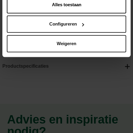
sneldrogend en geven geen geuren af. Deze pads zorgen
Alles toestaan
ervoor dat jouw hond snel zindelijk wordt.
Configureren
Superabsorberende pads met 5 lagen
Lekvrij en sneldrogend
Weigeren
Geurvrij voor een frisse omgeving
Productspecificaties
Advies en inspiratie
nodig?