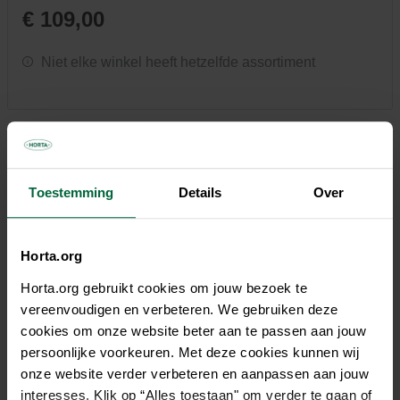
€ 109,00
Niet elke winkel heeft hetzelfde assortiment
Beschrijving
Toestemming
Details
Over
Platinum Sun & Shade middenstokparasol Riva 250x200
ecru. Design| Modern strak design, mede door
Horta.org
doekspanners. Gebruiksgemak| Eenvoudig te openen en
Horta.org gebruikt cookies om jouw bezoek te
sluiten door easy-up draaisysteem. Schaduwvlak| Makkelijk
vereenvoudigen en verbeteren. We gebruiken deze
te plaatsen, te verplaatsen en te kantelen om overal schaduw
cookies om onze website beter aan te passen aan jouw
te kunnen creëren. Doekkwaliteit| Het 220 grams polyester
persoonlijke voorkeuren. Met deze cookies kunnen wij
doek in de kleur ecru blijft lang mooi en biedt een goede
onze website verder verbeteren en aanpassen aan jouw
bescherming tegen de zon; tot 96% UV protectie. Het doek is
interesses. Klik op “Alles toestaan" om verder te gaan of
voorzien van waterafstotende coating en doekspanners.