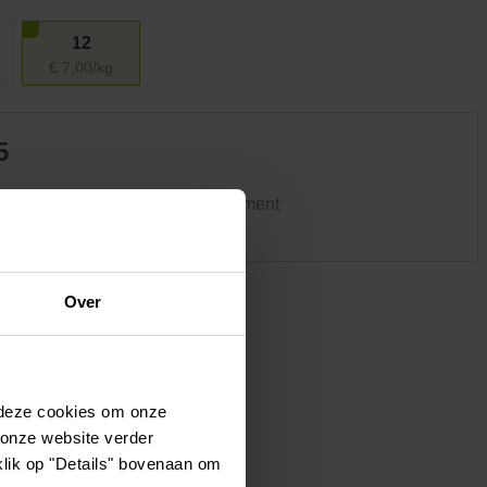
Kledij & schoeisel
Tuinvogels en andere
12
tuinbewoners
€ 7,00/kg
5
ke winkel heeft hetzelfde assortiment
Over
 deze cookies om onze
 onze website verder
klik op "Details" bovenaan om