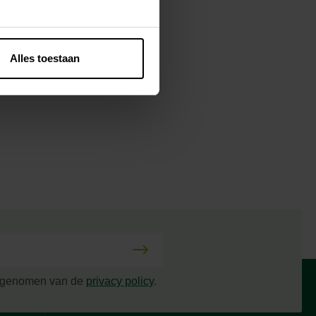
an een
Alles toestaan
perkt aantal
s genomen van de
privacy policy
.