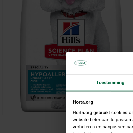
Parasols & schaduwdoeken
Kooien & volières
Tuinhuis
Andere tuinbewoners
Bloempotten & bloembakken
Spelen
Tuinkamer
Verwarming
Nuttige accessoires
Carport
Tuinverlichting
Pergola
Decoratie
Brievenbus
Speeltijd
Bouwmaterialen
Afboording
Kunstgras
Toestemming
Horta.org
Horta.org gebruikt cookies 
website beter aan te passen
verbeteren en aanpassen aan 