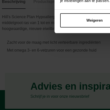
je instellingen aan te pass
Beschrijving
Productspecificaties
Hill's Science Plan Hypoallergenic Adult Medium hondenvoer
Weigeren
middelgroot ras van 1 tot en met 6 jaar oud. Het is samenges
hoogwaardige, nieuwe eiwitbronnen en zonder granen.
Zacht voor de maag met licht verteerbare ingrediënten
Met omega 3- en 6-vetzuren voor een gezonde huid
Advies en inspir
Schrijf je in voor onze nieuwsbrief