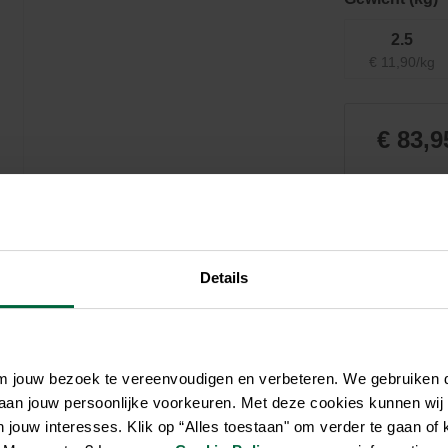
Zwembaden
Aquariums
Onderhoud
Filters & pompen
Nuttige accessoires
Filters & pompen
2.5
Ontspanning
€ 11,90/kg
€ 83,9
Niet el
Details
om jouw bezoek te vereenvoudigen en verbeteren. We gebruiken
 aan jouw persoonlijke voorkeuren. Met deze cookies kunnen wij
jouw interesses. Klik op “Alles toestaan" om verder te gaan of 