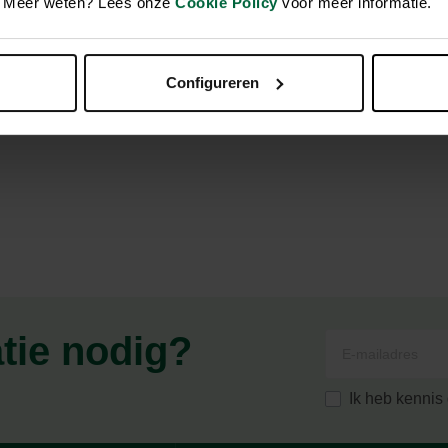
en. Meer weten? Lees onze
Cookie Policy
voor meer informatie.
 met Zalm is een volledig dierenvoer voor volwassen honden v
Configureren
teld voor honden met een gevoelige huid en/of maag, met een be
atie nodig?
Ik heb kenni