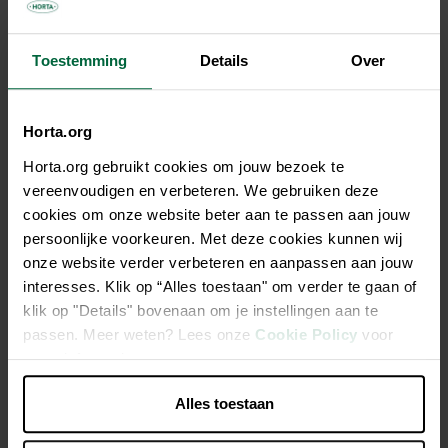
Lichtgrijs
Taupe
Wit
Toestemming
Details
Over
€ 11,95
Horta.org
Niet elke winkel heeft hetzelfde assortiment
Horta.org gebruikt cookies om jouw bezoek te
vereenvoudigen en verbeteren. We gebruiken deze
cookies om onze website beter aan te passen aan jouw
persoonlijke voorkeuren. Met deze cookies kunnen wij
onze website verder verbeteren en aanpassen aan jouw
Beschrijving
interesses. Klik op “Alles toestaan" om verder te gaan of
klik op "Details" bovenaan om je instellingen aan te
Ecopots Saucer Rectangular Taupe - Binnen Bodem L 52
passen. Meer weten? Lees onze
Cookie Policy
voor
Cm / Buiten L 53,5 X H 3,3 Cm
meer informatie.
Alles toestaan
Met de hand afgewerkt
Duurzaam & sterk