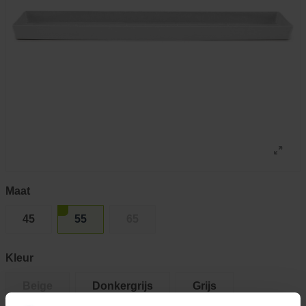
Maat
45
55
65
Kleur
Beige
Donkergrijs
Grijs