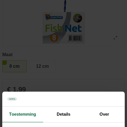
Maat
8 cm
12 cm
€ 1,99
Niet elke winkel heeft hetzelfde assortiment
Toestemming
Details
Over