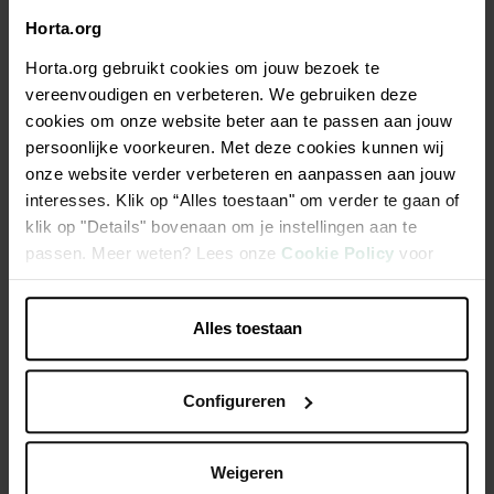
Horta.org
Beschrijving
Horta.org gebruikt cookies om jouw bezoek te
vereenvoudigen en verbeteren. We gebruiken deze
SuperFish visnetjes voor het vangen van vissen of het
cookies om onze website beter aan te passen aan jouw
verwijderen van drijvend vuil uit het aquarium.
persoonlijke voorkeuren. Met deze cookies kunnen wij
onze website verder verbeteren en aanpassen aan jouw
Handig net voor het vangen van vissen of het verwijderen
interesses. Klik op “Alles toestaan" om verder te gaan of
van vuil uit het aquarium
klik op "Details" bovenaan om je instellingen aan te
passen. Meer weten? Lees onze
Cookie Policy
voor
Voorzien van fijnmazig wit gaas
meer informatie.
Dit aquariumnet is 8cm breed
Alles toestaan
Productspecificaties
Configureren
Weigeren