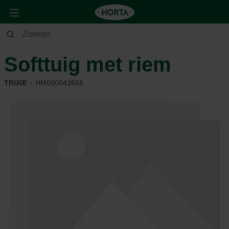
Dier
Konijn & knaagdier
Spelen
Softtuig met riem
TRIXIE
HM000043558