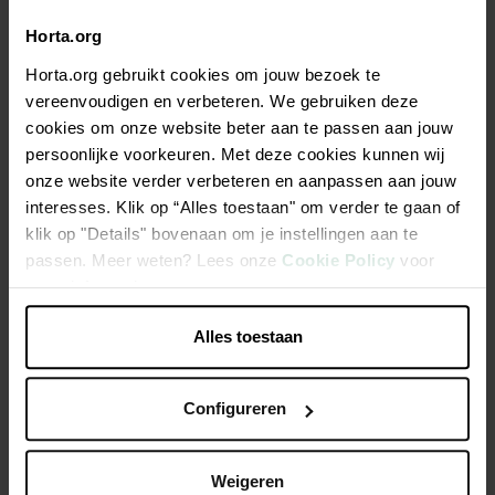
Horta.org
Beschrijving
Horta.org gebruikt cookies om jouw bezoek te
Spandraad (Metalex®) van groen geplastificeerd verzinkt
vereenvoudigen en verbeteren. We gebruiken deze
staal van Nature. Om afrasteringen, omheiningen en
cookies om onze website beter aan te passen aan jouw
afschermingen tussen twee palen te steunen. Afmeting
persoonlijke voorkeuren. Met deze cookies kunnen wij
Ø2,7mm x 25m.
onze website verder verbeteren en aanpassen aan jouw
interesses. Klik op “Alles toestaan" om verder te gaan of
klik op "Details" bovenaan om je instellingen aan te
Multifunctioneel
passen. Meer weten? Lees onze
Cookie Policy
voor
Voor omheiningen
meer informatie.
Geplastificeerd en verzinkt
Alles toestaan
Productspecificaties
Configureren
Weigeren