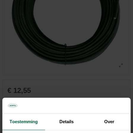
€ 12,55
Niet elke winkel heeft hetzelfde assortiment
Toestemming
Details
Over