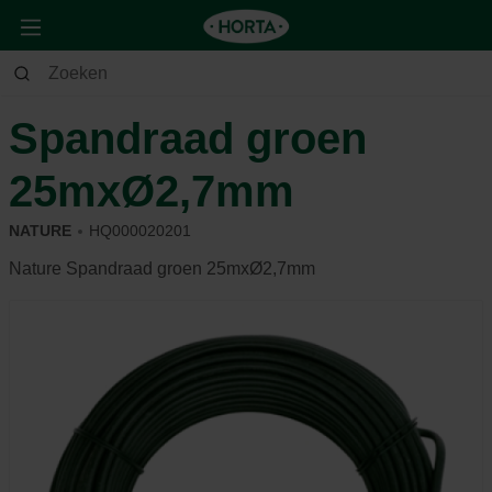
Tuin
Moestuin
Kweekmateriaal
Spandraad groen
25mxØ2,7mm
NATURE
HQ000020201
Nature Spandraad groen 25mxØ2,7mm