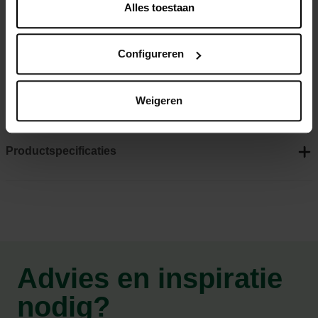
Alles toestaan
Snelle kieming voor een vlotte start
Sterk herstelvermogen na intensief gebruik
Hoge betredingstolerantie
Configureren
Sterke verankering voor een robuuste grasmat
Geschikt voor alle grondsoorten
Weigeren
Productspecificaties
Advies en inspiratie
nodig?