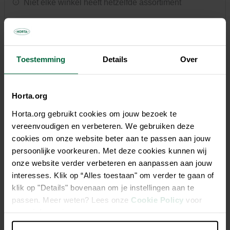
Niet elke winkel heeft hetzelfde assortiment
Toestemming
Details
Over
Beschrijving
Horta.org
Horta Sportgazon is een hoogwaardig graszaadmengsel dat
speciaal ontwikkeld is voor gazons die intensief gebruikt
Horta.org gebruikt cookies om jouw bezoek te
worden. Dankzij de snelle kieming en sterke verankering
vereenvoudigen en verbeteren. We gebruiken deze
ontwikkelt het gras zich snel tot een dichte en robuuste
cookies om onze website beter aan te passen aan jouw
grasmat. De grasmat blijft mooi vol, zelfs bij intensieve
persoonlijke voorkeuren. Met deze cookies kunnen wij
betreding, en herstelt zich snel na belasting. Door de snelle
onze website verder verbeteren en aanpassen aan jouw
dichtgroei krijgen onkruiden minder kans. Ideaal voor
interesses. Klik op “Alles toestaan" om verder te gaan of
speelgazons, sportieve tuinen en alle zones waar het gras
klik op "Details" bovenaan om je instellingen aan te
tegen een stootje moet kunnen. Geschikt voor alle
passen. Meer weten? Lees onze
Cookie Policy
voor
grondsoorten.
meer informatie.