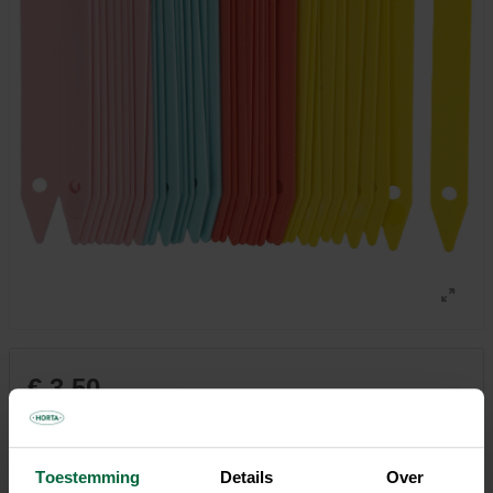
€ 3,50
Niet elke winkel heeft hetzelfde assortiment
Toestemming
Details
Over