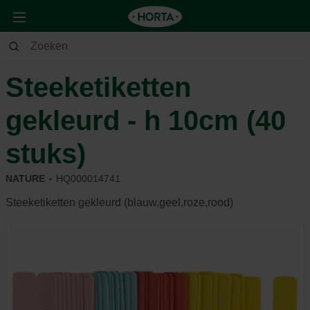
Tuin
Moestuin
Kweekmateriaal
Steeketiketten
gekleurd - h 10cm (40
stuks)
NATURE
HQ000014741
Steeketiketten gekleurd (blauw,geel,roze,rood)