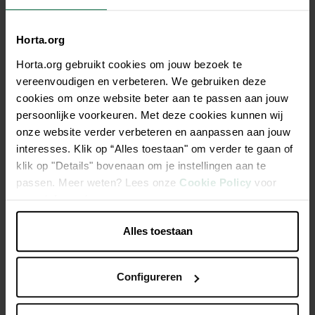
Horta.org
Beschrijving
Horta.org gebruikt cookies om jouw bezoek te
vereenvoudigen en verbeteren. We gebruiken deze
Kleurrijke steeketiketten van duurzaam kunststof van Nature
cookies om onze website beter aan te passen aan jouw
voor het labelen van zaailingen en stekken in de moestuin.
persoonlijke voorkeuren. Met deze cookies kunnen wij
De set bestaat uit 40 stuks in vier trendy kleuren (blauw, geel,
onze website verder verbeteren en aanpassen aan jouw
roze, rood). Hoogte per etiket is 10 cm.
interesses. Klik op “Alles toestaan" om verder te gaan of
klik op "Details" bovenaan om je instellingen aan te
passen. Meer weten? Lees onze
Cookie Policy
voor
Zowel als steek- en hangetiket te gebruiken
meer informatie.
Eenvoudig te plaatsen
4 kleuren voor onderscheid kweekgoed
Alles toestaan
Configureren
Productspecificaties