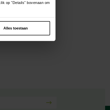
klik op "Details" bovenaan om
 te dromen,
aasje. Het
Alles toestaan