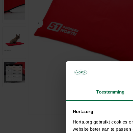
Parasols & schaduwdoeken
Kooien & volières
Tuinhuis
Andere tuinbewoners
Bloempotten & bloembakken
Spelen
Tuinkamer
Verwarming
Nuttige accessoires
Carport
Tuinverlichting
Pergola
Decoratie
Brievenbus
Speeltijd
Bouwmaterialen
Afboording
Kunstgras
Toestemming
Horta.org
Horta.org gebruikt cookies 
website beter aan te passen