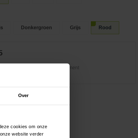
Kledij & schoeisel
Tuinvogels en andere
tuinbewoners
js
Donkergroen
Grijs
Rood
5
ke winkel heeft hetzelfde assortiment
Over
 deze cookies om onze
 onze website verder