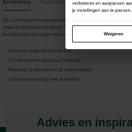
Beschrijving
Productspecificaties
verbeteren en aanpassen aan 
je instellingen aan te pass
Dit comfortabele hondenbenchkussen uit de Storm collectie va
zowel in als buiten de bench. Bovendien is deze benchmat doo
Weigeren
benchkussen kan tegen een stootje, is makkelijk te onderhou
Sterke en waterafstotende stof
Comfortabel en duurzaam ontwerp
Makkelijk te reinigen en te onderhouden
Licht en eenvoudig mee te nemen
Advies en inspir