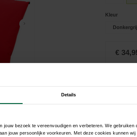
Zwembaden
Aquariums
Onderhoud
Filters & pompen
Nuttige accessoires
Filters & pompen
Kleur
Ontspanning
Donkergri
€ 34,9
Niet el
Details
om jouw bezoek te vereenvoudigen en verbeteren. We gebruiken
 aan jouw persoonlijke voorkeuren. Met deze cookies kunnen wij