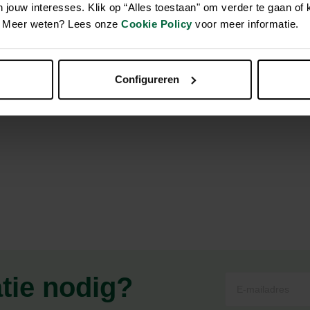
jouw interesses. Klik op “Alles toestaan" om verder te gaan of 
en. Meer weten? Lees onze
Cookie Policy
voor meer informatie.
n 51 Degrees North is ideaal voor je huisdier om lekker op weg
r zijn sterke enamp; waterafstotende stof een droom voor elk b
Configureren
den en mee te nemen.
atie nodig?