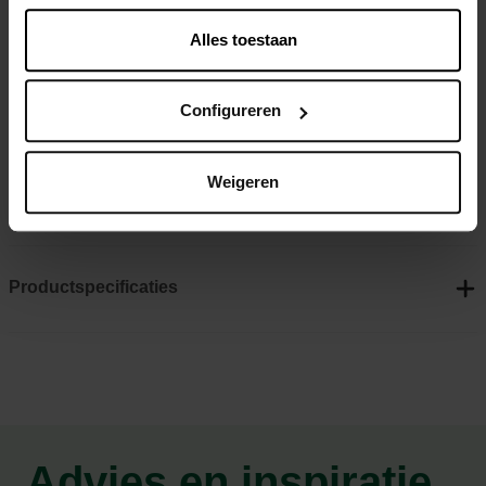
winterse ondergronden.
Alles toestaan
Outdoor
warme voeten tot -15°C
Configureren
Antislip loopzool
Synthetisch gevoerd
Weigeren
Waterdicht
Productspecificaties
Advies en inspiratie