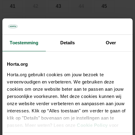
41
42
43
44
45
46
47
Toestemming
Details
Over
€ 57,95
Niet elke winkel heeft hetzelfde assortiment
Horta.org
Horta.org gebruikt cookies om jouw bezoek te
vereenvoudigen en verbeteren. We gebruiken deze
cookies om onze website beter aan te passen aan jouw
persoonlijke voorkeuren. Met deze cookies kunnen wij
Beschrijving
onze website verder verbeteren en aanpassen aan jouw
interesses. Klik op “Alles toestaan" om verder te gaan of
Een echte winterlaars geschikt voor outdoor activiteiten
klik op "Details" bovenaan om je instellingen aan te
waarbij warme voeten zijn gegarandeerd tot -15°C. De laars
passen. Meer weten? Lees onze
Cookie Policy
voor
is synthetisch gevoerd, het zoolprofiel biedt goede grip op
meer informatie.