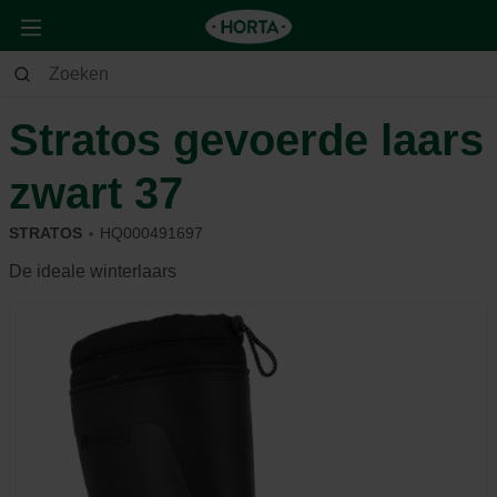
Tuin
Andere
Kledij & schoeisel
Stratos gevoerde laars
zwart 37
STRATOS
HQ000491697
De ideale winterlaars