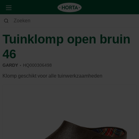
Tuin
Andere
Kledij & schoeisel
Tuinklomp open bruin
46
GARDY
HQ000306498
Klomp geschikt voor alle tuinwerkzaamheden