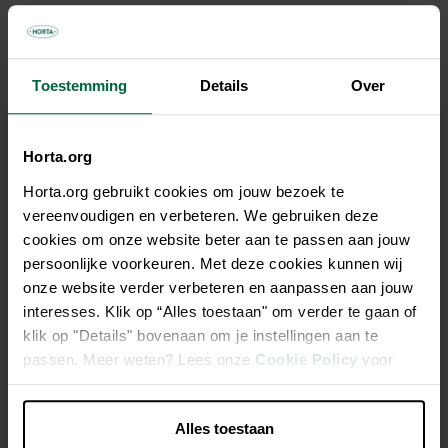
Kleur
Blauw
Bruin
Groen
Zwart
Toestemming
Details
Over
€ 46,95
Horta.org
Horta.org gebruikt cookies om jouw bezoek te
Niet elke winkel heeft hetzelfde assortiment
vereenvoudigen en verbeteren. We gebruiken deze
cookies om onze website beter aan te passen aan jouw
persoonlijke voorkeuren. Met deze cookies kunnen wij
onze website verder verbeteren en aanpassen aan jouw
interesses. Klik op “Alles toestaan" om verder te gaan of
Beschrijving
klik op "Details" bovenaan om je instellingen aan te
passen. Meer weten? Lees onze
Cookie Policy
voor
De tuinklomp met een uitstekend draagcomfort, de
meer informatie.
binnenzool is van kurk en kan gewassen worden op 30°C
Alles toestaan