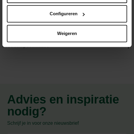
Verschillende maten en kleuren verkrijgbaar
Configureren
Comfortabele binnenzool van kurk
Binnenzool vervangbaar en wasbaar op 30°C
Weigeren
Productspecificaties
Advies en inspiratie
nodig?
Schrijf je in voor onze nieuwsbrief