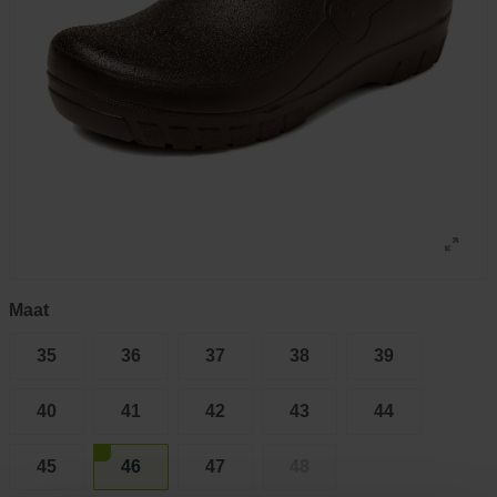
Maat
35
36
37
38
39
40
41
42
43
44
45
46
47
48