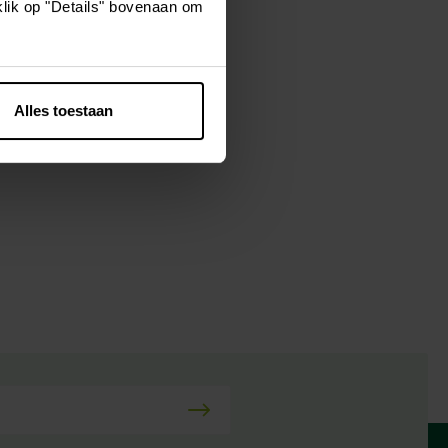
klik op "Details" bovenaan om
ven. Vermicon
raking komen
Alles toestaan
ee weken. Dit