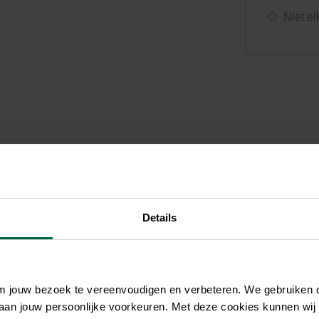
Zwembaden
Aquariums
Onderhoud
Niet el
Filters & pompen
Nuttige accessoires
Filters & pompen
Ontspanning
Details
om jouw bezoek te vereenvoudigen en verbeteren. We gebruiken
 aan jouw persoonlijke voorkeuren. Met deze cookies kunnen wij