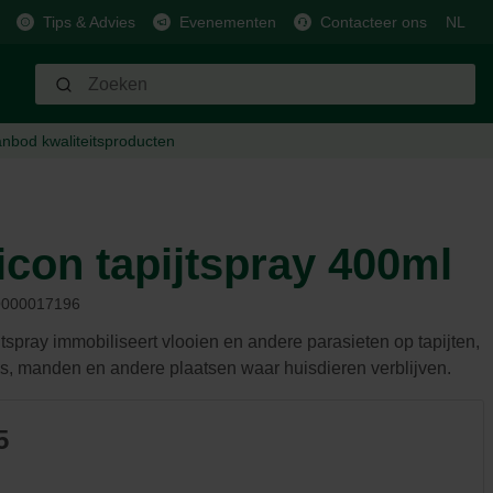
Tips & Advies
Evenementen
Contacteer ons
NL
anbod
kwaliteitsproducten
Bewatering
Paard
Brandstof
Barbecue
Schaap, geit, hert & varken
Slangen & sproeiers
Voeding & beloning
Houtpellets
Houtskoolbarbecues
Voeding & beloning
Koppelingen & aansluitingen
Verzorging & hygiëne
Gasbarbecues
Verzorging & hygiëne
con tapijtspray 400ml
Pompen
Stalmateriaal
Elektrische barbecues
Stalmateriaal
Slimme systemen
Nuttige accessoires
Plancha
Nuttige accessoires
000017196
Regentonnen
Afrastering
Brandstof
Afrastering
Gieters
Uitrusting
Smaakmakers
tspray immobiliseert vlooien en andere parasieten op tapijten,
Accessoires
s, manden en andere plaatsen waar huisdieren verblijven.
Onderhoud
5
Andere
Ongediertebestrijding