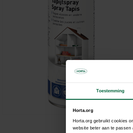
Parasols & schaduwdoeken
Kooien & volières
Tuinhuis
Andere tuinbewoners
Bloempotten & bloembakken
Spelen
Tuinkamer
Verwarming
Nuttige accessoires
Carport
Tuinverlichting
Pergola
Decoratie
Brievenbus
Speeltijd
Bouwmaterialen
Afboording
Kunstgras
Toestemming
Horta.org
Horta.org gebruikt cookies 
website beter aan te passen