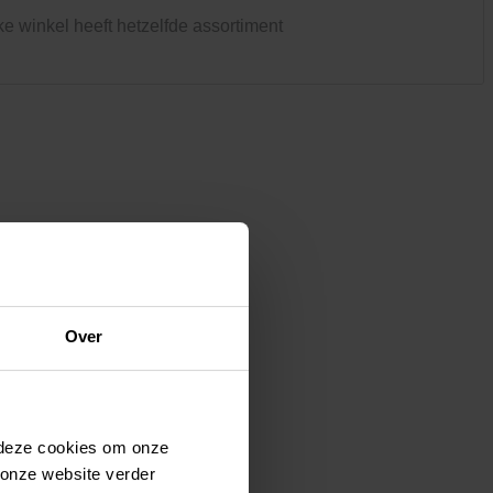
Kledij & schoeisel
ke winkel heeft hetzelfde assortiment
Tuinvogels en andere
tuinbewoners
Over
 deze cookies om onze
 onze website verder