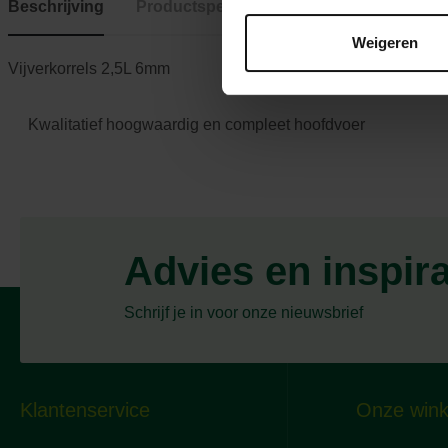
Beschrijving
Productspecificaties
Weigeren
Vijverkorrels 2,5L 6mm
Kwalitatief hoogwaardig en compleet hoofdvoer
Advies en inspir
Schrijf je in voor onze nieuwsbrief
Klantenservice
Onze wink