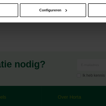
Configureren
atie nodig?
Ik heb kenni
els
Over Horta