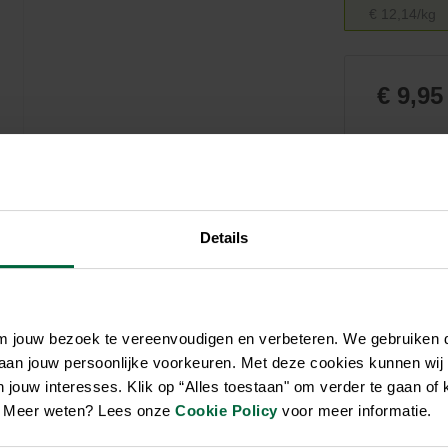
Zwembaden
Aquariums
Onderhoud
€ 12,14/kg
Filters & pompen
Nuttige accessoires
Filters & pompen
Ontspanning
€ 9,95
Niet el
Details
om jouw bezoek te vereenvoudigen en verbeteren. We gebruiken
 aan jouw persoonlijke voorkeuren. Met deze cookies kunnen wij
jouw interesses. Klik op “Alles toestaan" om verder te gaan of 
en. Meer weten? Lees onze
Cookie Policy
voor meer informatie.