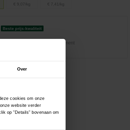
Kledij & schoeisel
€ 9,07/kg
€ 7,41/kg
Tuinvogels en andere
tuinbewoners
Beste prijs-kwaliteit
ke winkel heeft hetzelfde assortiment
Over
 deze cookies om onze
 onze website verder
klik op "Details" bovenaan om