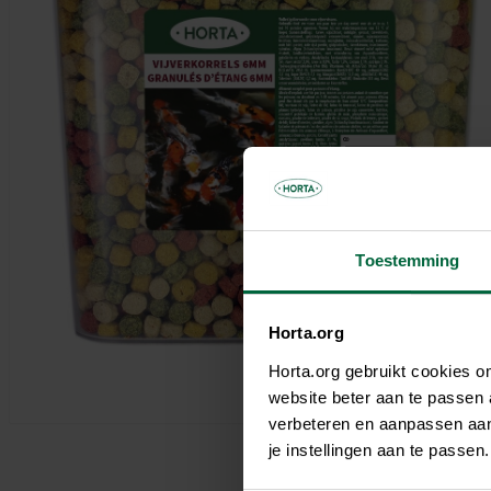
Parasols & schaduwdoeken
Kooien & volières
Tuinhuis
Andere tuinbewoners
Bloempotten & bloembakken
Spelen
Tuinkamer
Verwarming
Nuttige accessoires
Carport
Tuinverlichting
Pergola
Decoratie
Brievenbus
Speeltijd
Bouwmaterialen
Afboording
Kunstgras
Toestemming
Horta.org
Horta.org gebruikt cookies 
website beter aan te passen
verbeteren en aanpassen aan 
je instellingen aan te pass