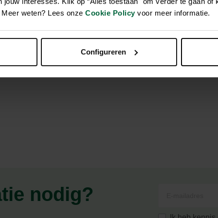
jouw interesses. Klik op “Alles toestaan" om verder te gaan of 
en. Meer weten? Lees onze
Cookie Policy
voor meer informatie.
Configureren
atie nodig?
Ik heb kenni