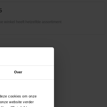
Kledij & schoeisel
Tuinvogels en andere
5
tuinbewoners
ke winkel heeft hetzelfde assortiment
Over
 deze cookies om onze
 onze website verder