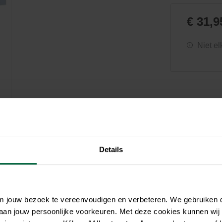
Zwembaden
Aquariums
Onderhoud
Filters & pompen
Nuttige accessoires
Filters & pompen
€ 31,9
Ontspanning
Niet el
Details
om jouw bezoek te vereenvoudigen en verbeteren. We gebruiken
 aan jouw persoonlijke voorkeuren. Met deze cookies kunnen wij