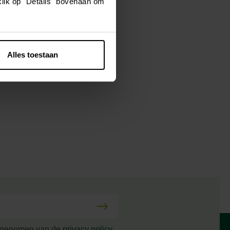
klik op "Details" bovenaan om
Alles toestaan
s genomen van de
privacy policy
.