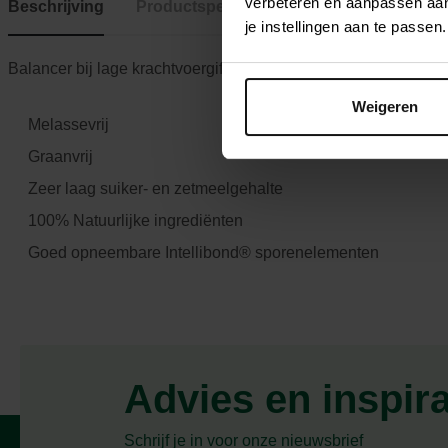
verbeteren en aanpassen aan 
Beschrijving
Productspecificaties
je instellingen aan te pass
Balancer bij lage krachtvoergift (emmer)
Weigeren
Melassevrij
Graanvrij
Zeer laag suiker- en zetmeelgehalte
100% Natuurlijke ingrediënten
Goed opneembare Intellibond® sporenelementen
Advies en inspir
Schrijf je in voor onze nieuwsbrief