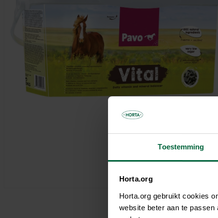
Parasols & schaduwdoeken
Kooien & volières
Tuinhuis
Andere tuinbewoners
Bloempotten & bloembakken
Spelen
Tuinkamer
Verwarming
Nuttige accessoires
Carport
Tuinverlichting
Pergola
Decoratie
Brievenbus
Speeltijd
Bouwmaterialen
Afboording
Kunstgras
Toestemming
Horta.org
Horta.org gebruikt cookies 
website beter aan te passen