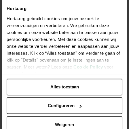
Niet elke winkel heeft hetzelfde assortiment
Horta.org
Horta.org gebruikt cookies om jouw bezoek te
vereenvoudigen en verbeteren. We gebruiken deze
cookies om onze website beter aan te passen aan jouw
Beschrijving
persoonlijke voorkeuren. Met deze cookies kunnen wij
onze website verder verbeteren en aanpassen aan jouw
Hoge kwaliteit sokken, zeer geschikt als werksok. Warm en
interesses. Klik op “Alles toestaan" om verder te gaan of
sterk, zonder voelbare teennaad. 3-pack assorti met links en
klik op "Details" bovenaan om je instellingen aan te
rechts aanduiding. Materiaal: 75% katoen, 20% polyester en
passen. Meer weten? Lees onze
Cookie Policy
voor
5% elastaan.
meer informatie.
Alles toestaan
Productspecificaties
Configureren
Weigeren