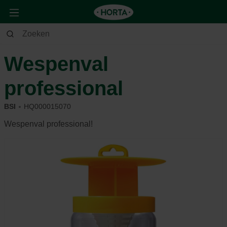
Huis & Deco
Huis
Insectenbestrijding in en rond het huis
Wespenval
professional
BSI
HQ000015070
Wespenval professional!