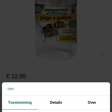
€ 12,95
Niet elke winkel heeft hetzelfde assortiment
Toestemming
Details
Over