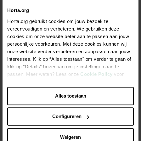
Horta.org
Beschrijving
Horta.org gebruikt cookies om jouw bezoek te
De BSI Wespenval is de meest doeltreffende en duurzame
vereenvoudigen en verbeteren. We gebruiken deze
wespenval, voor zowel privaat als professioneel gebruik
cookies om onze website beter aan te passen aan jouw
(horeca, etc.). Deze val is onbeperkt herbruikbaar,
persoonlijke voorkeuren. Met deze cookies kunnen wij
onbreekbaar en in enkele seconden te verversen!
onze website verder verbeteren en aanpassen aan jouw
interesses. Klik op “Alles toestaan" om verder te gaan of
klik op "Details" bovenaan om je instellingen aan te
Herbruikbaar
passen. Meer weten? Lees onze
Cookie Policy
voor
Ecologische bestrijding
meer informatie.
Vangt wespen én hoornaars
Alles toestaan
Productspecificaties
Configureren
Weigeren