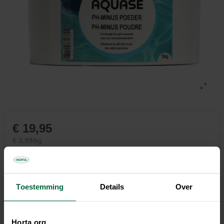
€ 19,95
€ 3,99/kg
Niet elke winkel heeft hetzelfde assortiment
Toestemming
Details
Over
Horta.org