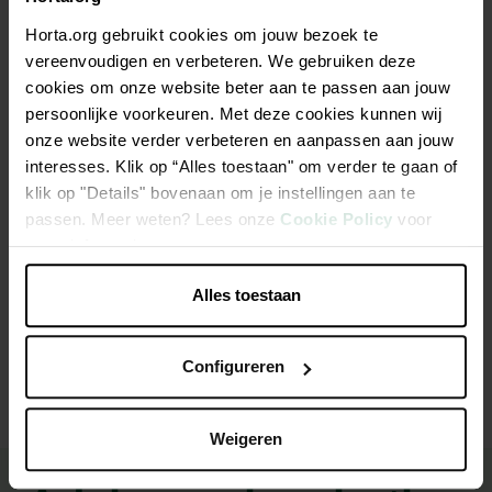
Beschrijving
Horta.org gebruikt cookies om jouw bezoek te
vereenvoudigen en verbeteren. We gebruiken deze
Aquase pH Min poeder 5 kg
cookies om onze website beter aan te passen aan jouw
persoonlijke voorkeuren. Met deze cookies kunnen wij
pH-Min verlaagt de pH-waarde hoger dan 7,6
onze website verder verbeteren en aanpassen aan jouw
Supergeconcentreerd
interesses. Klik op “Alles toestaan" om verder te gaan of
klik op "Details" bovenaan om je instellingen aan te
Zo krijg je een optimale zuurtegraad en gezond water om
passen. Meer weten? Lees onze
Cookie Policy
voor
in te zwemmen
meer informatie.
Alles toestaan
Productspecificaties
Configureren
Weigeren