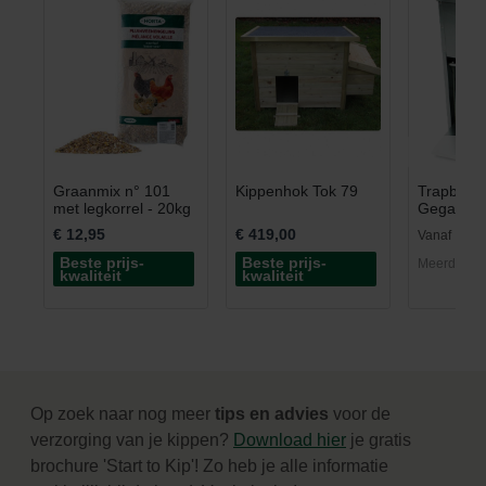
Graanmix n° 101
Kippenhok Tok 79
Trapbakke
met legkorrel - 20kg
Gegalvan
12kg
€ 12,95
€ 419,00
€ 5
Vanaf
Beste prijs-
Beste prijs-
Meerdere v
kwaliteit
kwaliteit
Op zoek naar nog meer
tips en advies
voor de
verzorging van je kippen?
Download hier
je gratis
brochure 'Start to Kip'! Zo heb je alle informatie