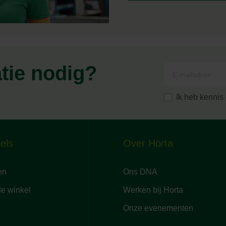
atie nodig?
Ik heb kenni
els
Over Horta
en
Ons DNA
de winkel
Werken bij Horta
Onze evenementen