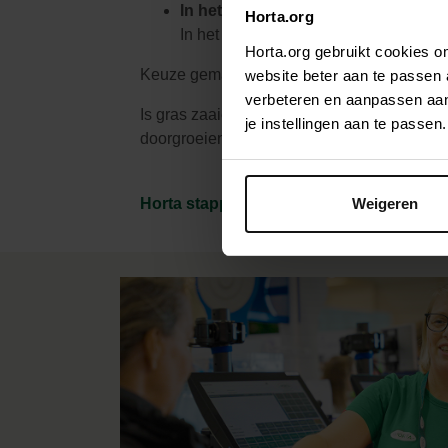
In het najaar van half augustus tot 
Horta.org
In het najaar groeit het onkruid niet
Horta.org gebruikt cookies 
Keuze gemaakt? Dan kunnen we aan de sla
website beter aan te passen
verbeteren en aanpassen aan 
Is gras zaaien niks voor jou? Dan kan je o
je instellingen aan te pass
doorgroeien.
Horta stappenplan
Weigeren