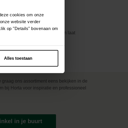
 deze cookies om onze
met een stralend groen gazon.
 onze website verder
klik op "Details" bovenaan om
gras die je simpelweg uitrolt en laat
Alles toestaan
e graag ons assortiment eens bekijken in de
m bij Horta voor inspiratie en professioneel
nkel in je buurt