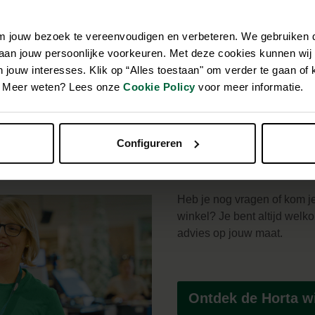
begin oktober.
 meer en is de grond vaak nog warm en vochtig van de zomer.
om jouw bezoek te vereenvoudigen en verbeteren. We gebruiken
g! Volg het
Horta stappenplan
en binnenkort kan je uitpakken 
 aan jouw persoonlijke voorkeuren. Met deze cookies kunnen wij
jouw interesses. Klik op “Alles toestaan" om verder te gaan of 
ok overwegen om graszoden aan te leggen. Kant-en-klare stukken 
en. Meer weten? Lees onze
Cookie Policy
voor meer informatie.
Configureren
Heb je nog vragen of kom j
winkel? Je bent altijd welko
advies op jouw maat.
Ontdek de Horta wi