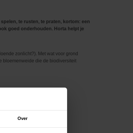
Kledij & schoeisel
Tuinvogels en andere
tuinbewoners
spelen, te rusten, te praten, kortom: een
e ook goed onderhouden. Horta helpt je
ldoende zonlicht?). Met wat voor grond
e bloemenweide die de biodiversiteit
Over
t.