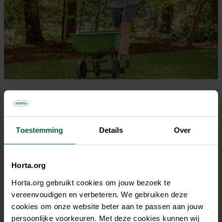
Hoeveel?
Toestemming
Details
Over
Hanteer de aanbevolen hoeveelheid op de verpakking
van de kalk. We geven je hier alvast een indicatie,
afhankelijk van wat je wilt planten.
Horta.org
Veel kalk nodig (1-1,5 kg/10 m²):
Horta.org gebruikt cookies om jouw bezoek te
vereenvoudigen en verbeteren. We gebruiken deze
Bladgroenten, zoals sla, spinazie, selder, veldsla,
cookies om onze website beter aan te passen aan jouw
peterselie, prei …
persoonlijke voorkeuren. Met deze cookies kunnen wij