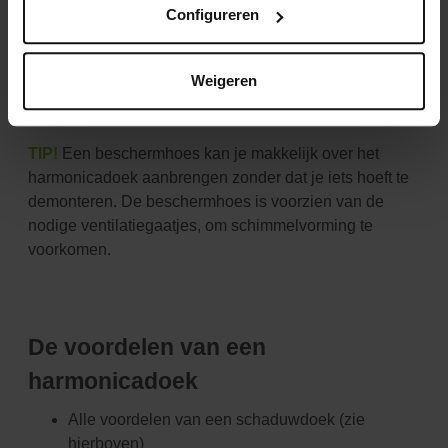
Configureren
tussen schaduw of zon op je terras. Dat betekent ook
dat een harmonicadoek altijd kan blijven hangen en
niet hoeft te demonteren. Bij slecht weer schuif je het
Weigeren
gewoon in of berg je het op in een speciale
beschermhoes.
TIP!
Een beschermhoes kan je makkelijk over het
harmonicadoek aanbrengen zonder dat je iets hoeft te
demonteren. De beschermhoes is voorzien van de
nodige ventilatiegaatjes, om schimmelvorming te
voorkomen.
De voordelen van een
harmonicadoek
Alle voordelen van een schaduwdoek (zie
hierboven)