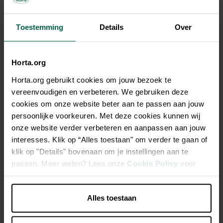
Meerdere varianten
Meerdere v
Toestemming
Details
Over
Horta.org
Ontdek alle schaduwdoeken
Horta.org gebruikt cookies om jouw bezoek te
vereenvoudigen en verbeteren. We gebruiken deze
Harmonicadoek
cookies om onze website beter aan te passen aan jouw
persoonlijke voorkeuren. Met deze cookies kunnen wij
onze website verder verbeteren en aanpassen aan jouw
Een variant op een schaduwdoek is een pergola met
interesses. Klik op “Alles toestaan" om verder te gaan of
een harmonicadoek. Die kan je makkelijk open en dicht
klik op "Details" bovenaan om je instellingen aan te
schuiven, zodat je zelf kiest tussen zon of schaduw.
passen. Meer weten? Lees onze
Cookie Policy
voor
Het geheel komt met een katrollen- en baleinenset. De
meer informatie.
baleinen zorgen voor
extra stevigheid
van het
harmonicadoek wanneer het is uitgeschoven. Via het
Alles toestaan
katrollensysteem kan je het harmonicadoek
makkelijk
inschuiven
. Zo kan je naargelang het weer kiezen