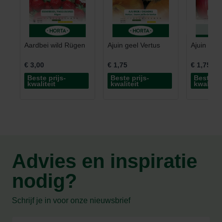
Aardbei wild Rügen
Ajuin geel Vertus
Ajuin roo
€ 3,00
€ 1,75
€ 1,75
Beste prijs-
Beste prijs-
Beste pr
kwaliteit
kwaliteit
kwaliteit
Advies en inspiratie
nodig?
Schrijf je in voor onze nieuwsbrief