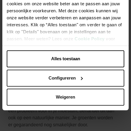
cookies om onze website beter aan te passen aan jouw
persoonlijke voorkeuren. Met deze cookies kunnen wij
onze website verder verbeteren en aanpassen aan jouw
interesses. Klik op “Alles toestaan" om verder te gaan of
klik op "Details" bovenaan om je instellingen aan te
passen. Meer weten? Lees onze
Cookie Policy
voor
meer informatie.
6. Kies voor de ecologische
Alles toestaan
oplossing
Configureren
Biodiversiteit in je tuin is belangrijk. Allerlei nuttig
tuinbewoners houden de populatie van
schadelijk
insecten onder controle: een biodiverse tuin
Weigeren
houdt zichzelf in evenwicht. Doet er zich toch eens
een
probleem voor in je moestuin, behandel dit dan
ook op een natuurlijke manier. Je groenten worden
er
gegarandeerd nog smakelijker door.