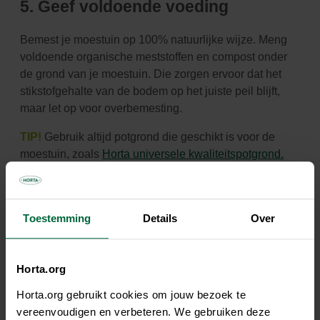
5. Geef voldoende voeding
Bemest je moestuin op 100% natuurlijke wijze. Meng
voldoende organische meststoffen en compost
onder
de grond van je moestuin. Die zorgen ervoor dat het
stikstofgehalte van de bodem op het juiste
peil blijft,
maar let op voor overbemesting.
TIP!
Gebruik altijd potgrond die geschikt is voor de
moestuin, zoals
Horta universele kwaliteitspotgrond.
Toestemming
Details
Over
Horta.org
Horta.org gebruikt cookies om jouw bezoek te
vereenvoudigen en verbeteren. We gebruiken deze