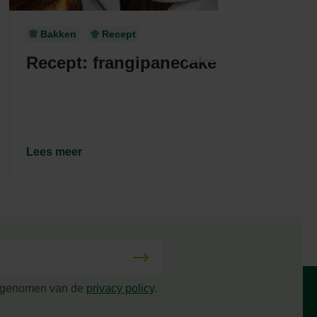
Bakken
Recept
Recept: frangipanecake
Re
Lees meer
Le
s genomen van de
privacy policy
.