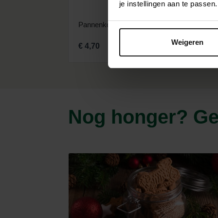
je instellingen aan te pass
Pannenkoekenmix 800gr
Kloppe
Weigeren
€ 4,70
€ 5,95
Nog honger? Ge